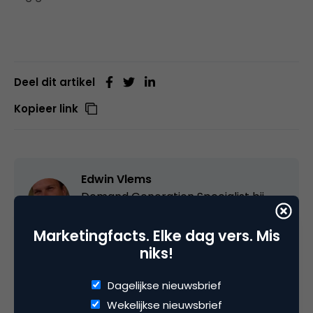
Deel dit artikel
Kopieer link
Edwin Vlems
Demand Generation Specialist bij
Comaxx
Marketingfacts. Elke dag vers. Mis
Edwin Vlems is werkzaam bij bureau Comaxx. Hij
niks!
helpt B2B-bedrijven met het online delen van de
kennis van het bedrijf en de medewerkers, als
Dagelijkse nieuwsbrief
magneet voor klanten en nieuwe collega's. Hij
Wekelijkse nieuwsbrief