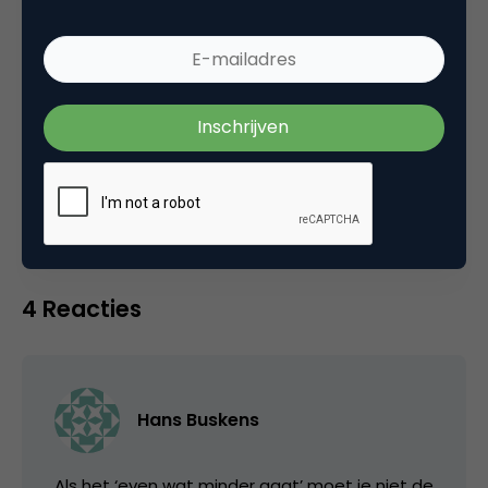
spreekt en schrijft over AI, Demand Generation
en Employee Advocacy.
Categorie
Contentmarketing & Storytelling
4 Reacties
Hans Buskens
Als het ‘even wat minder gaat’ moet je niet de