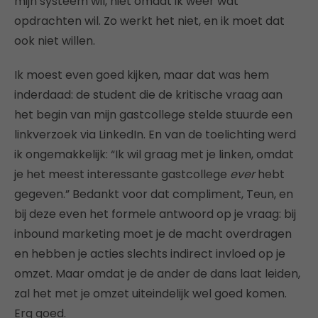
mijn systeem wil, niet omdat ik weer wat
opdrachten wil. Zo werkt het niet, en ik moet dat
ook niet willen.
Ik moest even goed kijken, maar dat was hem
inderdaad: de student die de kritische vraag aan
het begin van mijn gastcollege stelde stuurde een
linkverzoek via LinkedIn. En van de toelichting werd
ik ongemakkelijk: “Ik wil graag met je linken, omdat
je het meest interessante gastcollege
ever
hebt
gegeven.” Bedankt voor dat compliment, Teun, en
bij deze even het formele antwoord op je vraag: bij
inbound marketing moet je de macht overdragen
en hebben je acties slechts indirect invloed op je
omzet. Maar omdat je de ander de dans laat leiden,
zal het met je omzet uiteindelijk wel goed komen.
Erg goed.