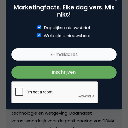
Kopieer link
Marketingfacts. Elke dag vers. Mis
niks!
Dagelijkse nieuwsbrief
luuk ros
Wekelijkse nieuwsbrief
Team Lead Content & Community bij
DDMA
Bij DDMA verantwoordelijk voor het aansturen van
het team dat het kennisaanbod van onze
vereniging samenstelt, met een mix van
congressen, kennissessies en publicaties. Samen
met onze commissies zorgen we ervoor dat de
leden van DDMA altijd op de hoogte zijn van de
laatste ontwikkelingen op het gebied van
technologie en wetgeving. Daarnaast
verantwoordelijk voor de positionering van DDMA