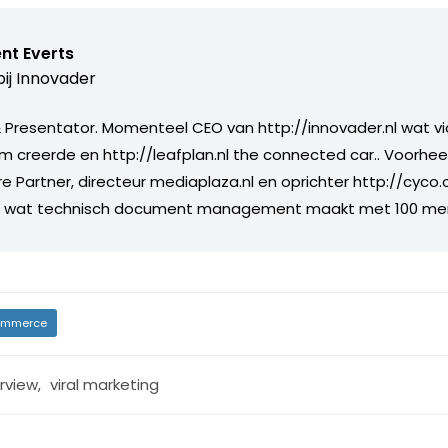
nt Everts
ij
Innovader
Presentator. Momenteel CEO van http://innovader.nl wat v
m creerde en http://leafplan.nl the connected car.. Voorhee
re Partner, directeur mediaplaza.nl en oprichter http://cyco
jf wat technisch document management maakt met 100 me
mmerce
erview
,
viral marketing