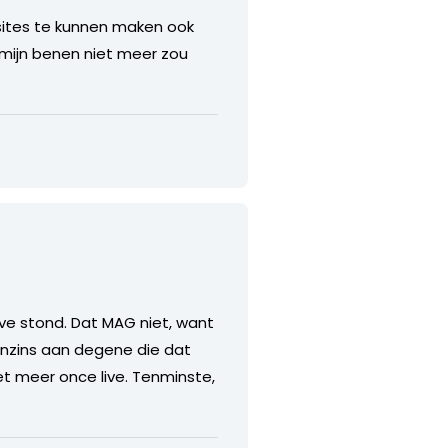
bsites te kunnen maken ook
n mijn benen niet meer zou
live stond. Dat MAG niet, want
eenzins aan degene die dat
et meer once live. Tenminste,