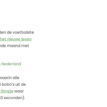
den de voetbalsite
 het nieuwe leven
gende maand met
waarin alle
i bobo’s uit de
 filmpje
waar
 10 seconden).