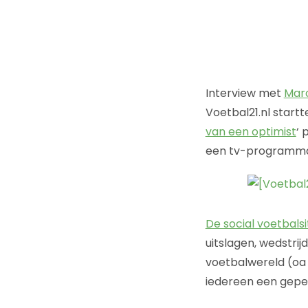
Interview met
Mar
Voetbal21.nl start
van een optimist
‘ 
een tv-programma ui
De social voetbalsi
uitslagen, wedstrij
voetbalwereld (oa 
iedereen een gepers