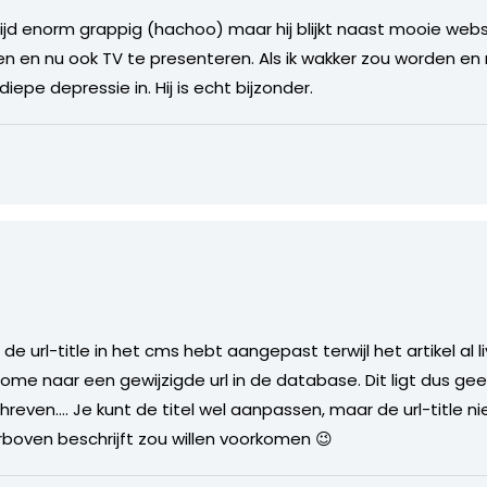
tijd enorm grappig (hachoo) maar hij blijkt naast mooie we
ven en nu ook TV te presenteren. Als ik wakker zou worden e
iepe depressie in. Hij is echt bijzonder.
de url-title in het cms hebt aangepast terwijl het artikel al 
 home naar een gewijzigde url in de database. Dit ligt dus g
reven…. Je kunt de titel wel aanpassen, maar de url-title ni
ierboven beschrijft zou willen voorkomen 😉