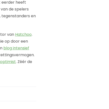
t eerder heeft
 van de spelers
, tegenstanders en
ator van
Hatchoo
.
sie op door een
jn
blog intensief
zettingsvermogen.
 optimist
. Zéér de