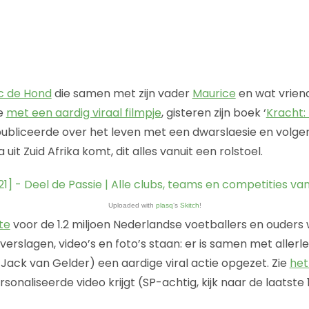
c de Hond
die samen met zijn vader
Maurice
en wat vrien
te
met een aardig viraal filmpje
, gisteren zijn boek ‘
Kracht:
publiceerde over het leven met een dwarslaesie en vol
t Zuid Afrika komt, dit alles vanuit een rolstoel.
Uploaded with
plasq
‘s
Skitch
!
te
voor de 1.2 miljoen Nederlandse voetballers en ouders 
dverslagen, video’s en foto’s staan: er is samen met allerle
Jack van Gelder) een aardige viral actie opgezet. Zie
het
onaliseerde video krijgt (SP-achtig, kijk naar de laatste