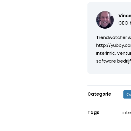
Vince
CEO b
Trendwatcher & 
http://yubby.co
Interimic, Ventu
software bedri
Categorie
Co
Tags
int