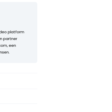
ideo platform
n partner
.com, een
nsen.