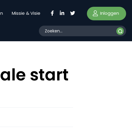
Inloggen
en
Missie & Visie
ale start