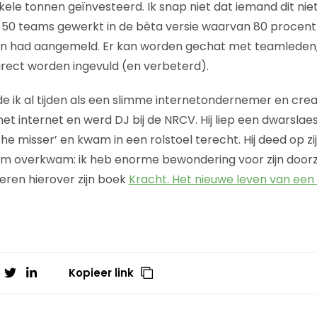
nkele tonnen geïnvesteerd. Ik snap niet dat iemand dit nie
 50 teams gewerkt in de bèta versie waarvan 80 procent
en had aangemeld. Er kan worden gechat met teamleden
irect worden ingevuld (en verbeterd).
 ik al tijden als een slimme internetondernemer en cre
met internet en werd DJ bij de NRCV. Hij liep een dwarslae
e misser’ en kwam in een rolstoel terecht. Hij deed op zi
m overkwam: ik heb enorme bewondering voor zijn door
teren hierover zijn boek
Kracht. Het nieuwe leven van een
Kopieer link