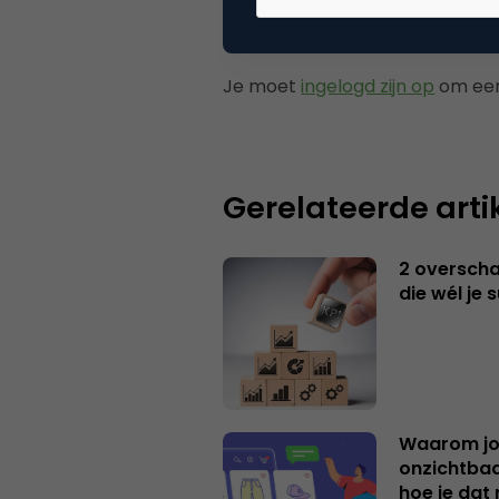
Plaats reactie
Je moet
ingelogd zijn op
om een
Gerelateerde arti
2 overschat
die wél je 
Waarom jo
onzichtbaa
hoe je dat 