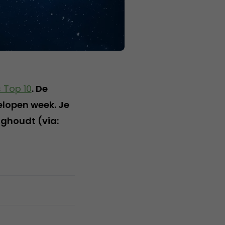
 Top 10
. De
elopen week. Je
ighoudt (via: