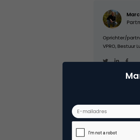
Marc
Partn
Oprichter/partn
VPRO, Bestuur Lu
Mar
Categorie
Se
Tags
zoe