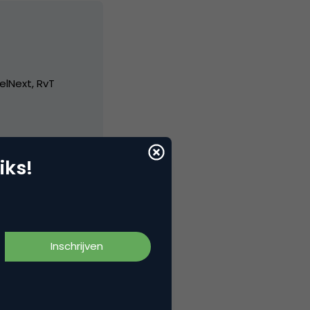
elNext, RvT
iks!