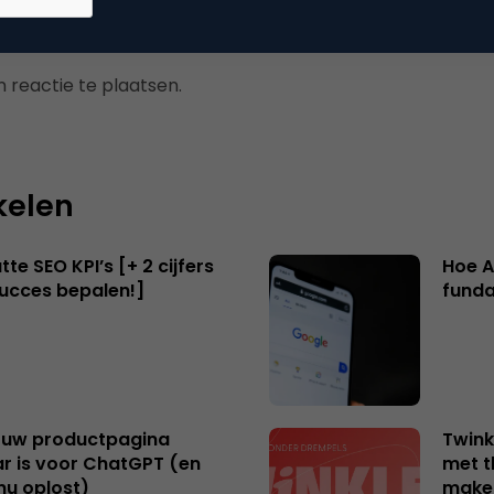
 reactie te plaatsen.
kelen
te SEO KPI’s [+ 2 cijfers
Hoe A
succes bepalen!]
funda
uw productpagina
Twink
r is voor ChatGPT (en
met t
nu oplost)
make