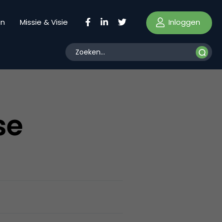
Inloggen
en
Missie & Visie
se