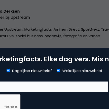
o Derksen
er bij
Upstream
er Upstream, Marketingfacts, Arnhem Direct, SportNext, Trav
xor Live, social business, onderwijs, fotografie en vader!
ketingfacts. Elke dag vers. Mis n
Dagelijkse nieuwsbrief
Wekelijkse nieuwsbrief
arch & Conversie
kmachine marketing