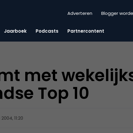
Adverteren
Blogger word
Jaarboek
Podcasts
Partnercontent
mt met wekelijk
dse Top 10
l 2004, 11:20