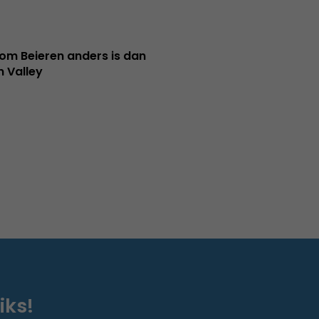
m Beieren anders is dan
n Valley
iks!