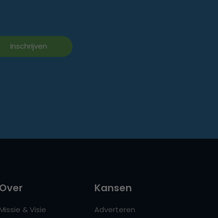
Over
Kansen
Missie & Visie
Adverteren