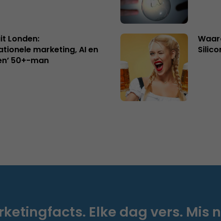
uit Londen:
Waaro
ationele marketing, AI en
Silico
en’ 50+-man
ketingfacts. Elke dag vers. Mis n