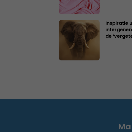
Inspiratie 
intergener
de ‘verget
Mar