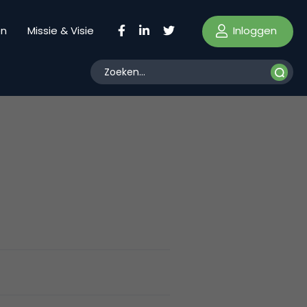
Inloggen
en
Missie & Visie