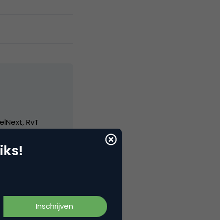
elNext, RvT
iks!