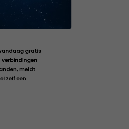
 vandaag gratis
n verbindingen
maanden, meldt
l zelf een