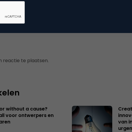
usiness
 reactie te plaatsen.
kelen
 or without a cause?
Creat
ll voor ontwerpers en
innov
aren
van i
urgen