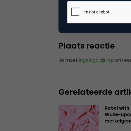
Tags
e-b
Plaats reactie
Je moet
ingelogd zijn op
om een
Gerelateerde arti
Rebel with
Wake-upca
merkeigen