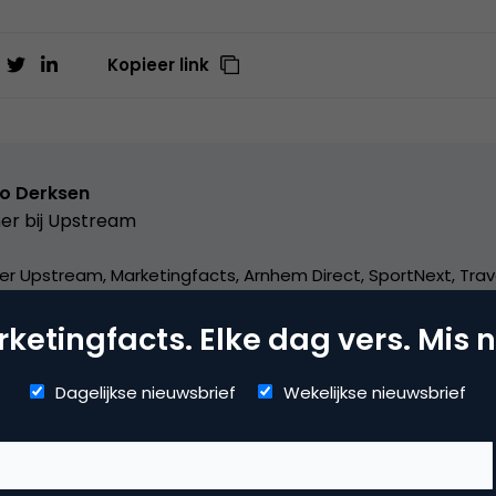
Kopieer link
o Derksen
er bij
Upstream
er Upstream, Marketingfacts, Arnhem Direct, SportNext, Trav
xor Live, social business, onderwijs, fotografie en vader!
ketingfacts. Elke dag vers. Mis n
Dagelijkse nieuwsbrief
Wekelijkse nieuwsbrief
mmerce