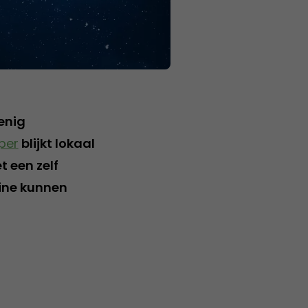
enig
per
blijkt lokaal
t een zelf
ine kunnen