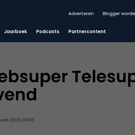
Adverteren
Blogger word
Jaarboek
Podcasts
Partnercontent
ebsuper Telesu
evend
ruari 2003, 09:05