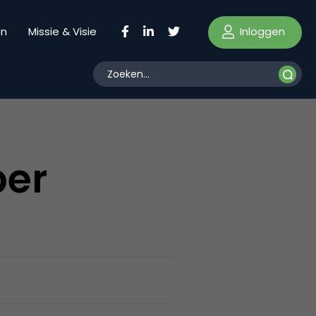
Inloggen
en
Missie & Visie
per