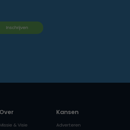
Over
Kansen
Missie & Visie
Adverteren