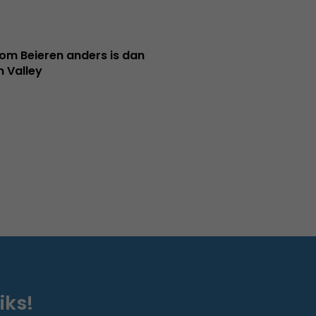
m Beieren anders is dan
n Valley
iks!