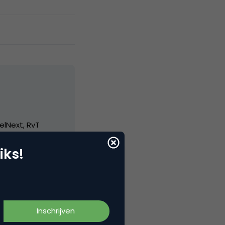
elNext, RvT
iks!