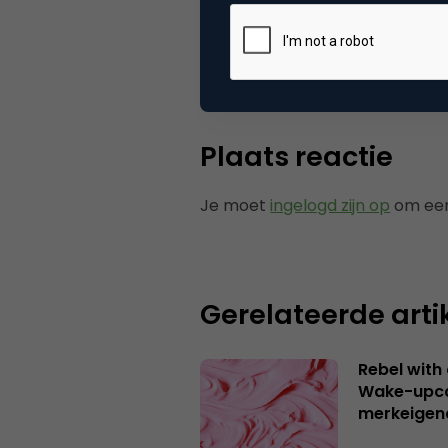
Tags
ond
Plaats reactie
Je moet
ingelogd zijn op
om een
Gerelateerde arti
Rebel with
Wake-upca
merkeigen