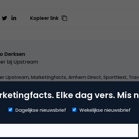
Kopieer link
o Derksen
er bij
Upstream
er Upstream, Marketingfacts, Arnhem Direct, SportNext, Trav
xor Live, social business, onderwijs, fotografie en vader!
ketingfacts. Elke dag vers. Mis n
Dagelijkse nieuwsbrief
Wekelijkse nieuwsbrief
mmerce