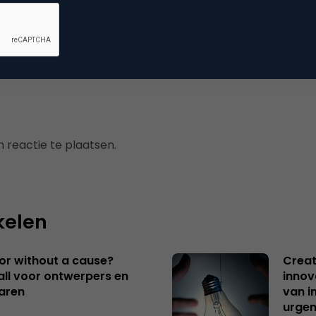
erzoek
 reactie te plaatsen.
kelen
 or without a cause?
Creat
ll voor ontwerpers en
innov
aren
van i
urgen