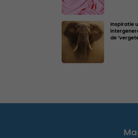
Inspiratie 
intergener
de ‘verget
Mar