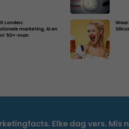
uit Londen:
Waaro
ationele marketing, AI en
Silico
en’ 50+-man
ketingfacts. Elke dag vers. Mis n