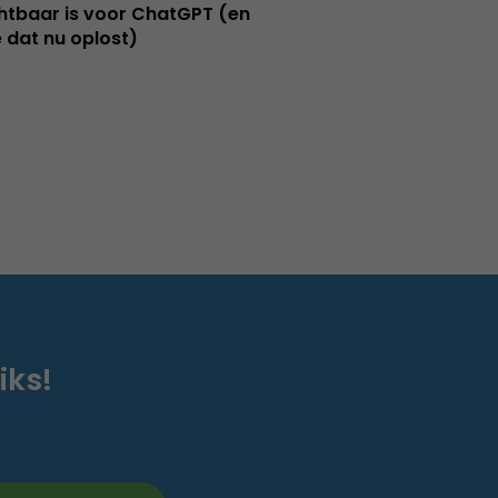
htbaar is voor ChatGPT (en
e dat nu oplost)
iks!