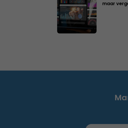
maar verg
Mar