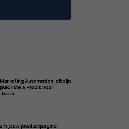
 Marketing Automation: dit zijn
pulairste AI-tools voor
eteers
om jouw productpagina