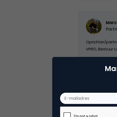
Marc
Partn
Oprichter/partn
VPRO, Bestuur Lu
Mar
Categorie
Da
Tags
web