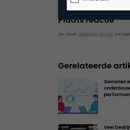
Plaats reactie
Je moet
ingelogd zijn op
om een
Gerelateerde arti
Gemeten e
onderbouw
performan
Veel bedrij