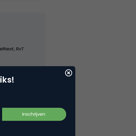
elNext, RvT
iks!