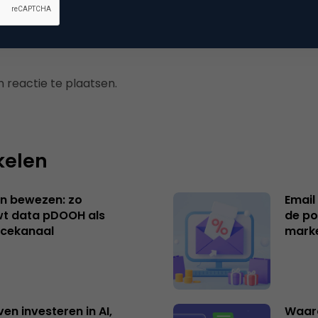
 reactie te plaatsen.
kelen
n bewezen: zo
Email
t data pDOOH als
de po
cekanaal
mark
ven investeren in AI,
Waar