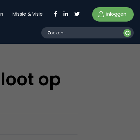
Inloggen
en
Missie & Visie
bloot op