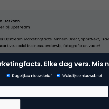
o Derksen
er bij
Upstream
er Upstream, Marketingfacts, Arnhem Direct, SportNext, Trav
xor Live, social business, onderwijs, fotografie en vader!
ketingfacts. Elke dag vers. Mis n
Dagelijkse nieuwsbrief
Wekelijkse nieuwsbrief
ta Analytics
 analytics