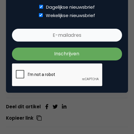
Marketingfacts en MarketingTribune zijn
Dagelijkse nieuwsbrief
trotse mediapartner van deze serie.
Wekelijkse nieuwsbrief
Abonneer je hier op
Spotify
,
Apple
Podcast
of kijk op
YouTube
.
Dit artikel verschijnt op initiatief van ZIGT
Tekst en foto: ZIGT
Deel dit artikel
Kopieer link