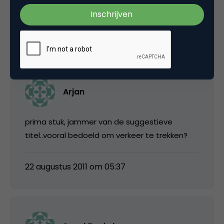
en studenten!
22 augustus 2011 om 04:37
Arjan
prima stuk, jammer van de suggestieve
titel..vooral bedoeld om verkeer te trekken?
22 augustus 2011 om 05:37