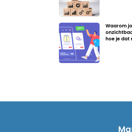
Waarom jo
onzichtbaa
hoe je dat 
Mar