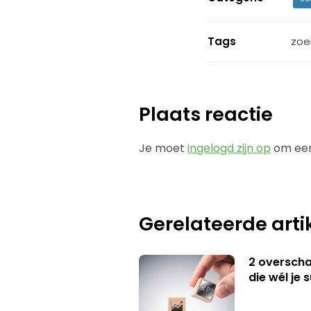
Tags
zoe
Plaats reactie
Je moet
ingelogd zijn op
om een
Gerelateerde arti
2 overschat
die wél je 