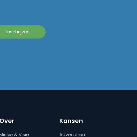
Over
Kansen
Missie & Visie
Adverteren