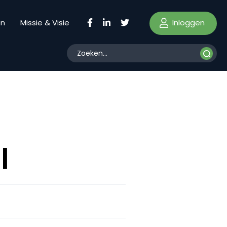
Inloggen
en
Missie & Visie
l