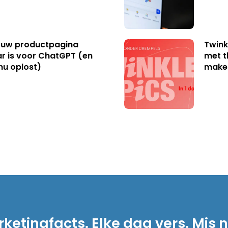
uw productpagina
Twink
r is voor ChatGPT (en
met t
nu oplost)
make
ketingfacts. Elke dag vers. Mis n