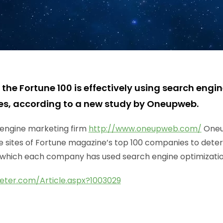
 the Fortune 100 is effectively using search engi
ites, according to a new study by Oneupweb.
 engine marketing firm
http://www.oneupweb.com/
Oneu
 sites of Fortune magazine’s top 100 companies to deter
 which each company has used search engine optimizatio
ter.com/Article.aspx?1003029