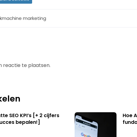
kmachine marketing
 reactie te plaatsen.
kelen
te SEO KPI’s [+ 2 cijfers
Hoe A
succes bepalen!]
funda