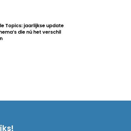
le Topics: jaarlijkse update
hema’s die nú het verschil
n
iks!