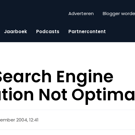
Adverteren
Blogger word
Jaarboek
Podcasts
Partnercontent
 Search Engine
tion Not Optima
ember 2004, 12:41