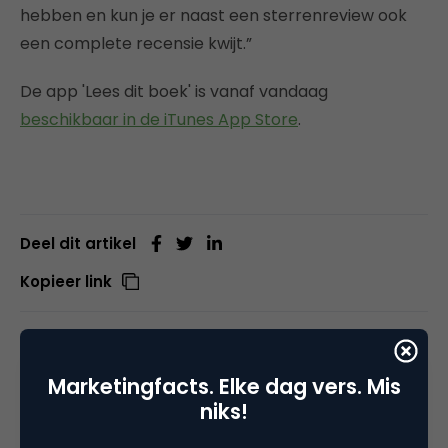
hebben en kun je er naast een sterrenreview ook
een complete recensie kwijt.”
De app 'Lees dit boek' is vanaf vandaag
beschikbaar in de iTunes App Store
.
Deel dit artikel
Kopieer link
Marketingfacts. Elke dag vers. Mis
Bram Koster
niks!
Senior consultant bij
Evolve