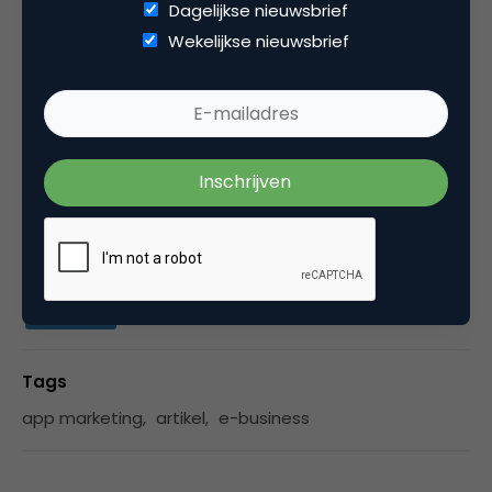
Dagelijkse nieuwsbrief
Ik werk als consultant bij Evolve, een bureau dat is
Wekelijkse nieuwsbrief
gespecialiseerd in het verbeteren van de interne
communicatie en interne processen met behulp
van interne sociale media. Was voorheen
hoofdredacteur bij Marketingfacts en betrokken
bij o.a. Online Tuesday en NIMA.
Categorie
Commerce
Tags
app marketing
,
artikel
,
e-business