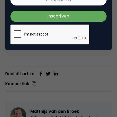
WUA Global
·
DEM2021 – Lars Smit (ANWB):
“Combineer gezond boerenverstand met testen en
valideren!”
Dit interview is ook beschikbaar op
Spotify
, als een
speciale editie van de Digital Excellence podcast.
Deel dit artikel
Kopieer link
Matthijs van den Broek