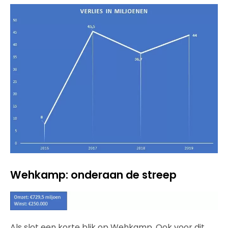
Wehkamp: onderaan de streep
Als slot een korte blik op Wehkamp. Ook voor dit