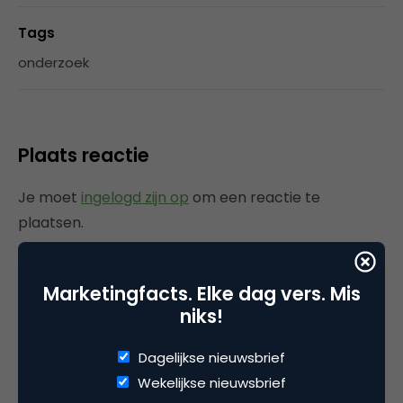
Tags
onderzoek
Plaats reactie
Je moet
ingelogd zijn op
om een reactie te
plaatsen.
Marketingfacts. Elke dag vers. Mis
niks!
Gerelateerde artikelen
Dagelijkse nieuwsbrief
Rebel with or without a cause?
Wekelijkse nieuwsbrief
Wake-upcall voor ontwerpers