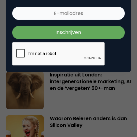
en merkeigenaren
Creatieve sector als aanjager
van innovatie en ontsluiter en
verbinder van industrieën
belangrijker en urgenter dan
ooit
Inspiratie uit Londen:
intergenerationele marketing, AI
en de ‘vergeten’ 50+-man
Waarom Beieren anders is dan
Silicon Valley