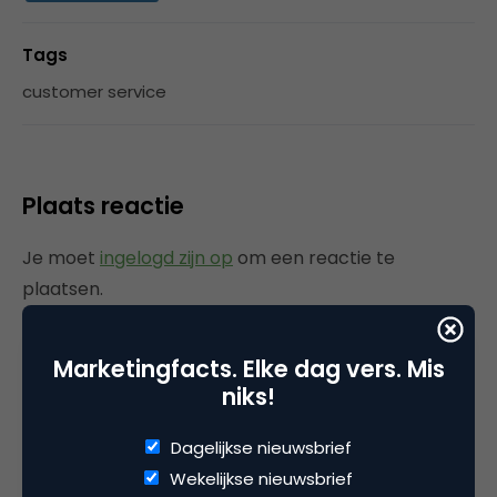
Tags
customer service
Plaats reactie
Je moet
ingelogd zijn op
om een reactie te
plaatsen.
Marketingfacts. Elke dag vers. Mis
niks!
Gerelateerde artikelen
Dagelijkse nieuwsbrief
Verlaten winkelwagens:
Wekelijkse nieuwsbrief
waarom laten zoveel webshops