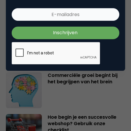
bewezen omzet liggen?
5 lessen uit miljoenen
klantreisanalyses
Commerciële groei begint bij
het begrijpen van het brein
Hoe begin je een succesvolle
webshop? Gebruik onze
checklist