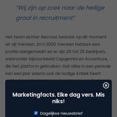
“Wij zijn op zoek naar de heilige
graal in recruitment”
Het team achter Recrout bestaat op dit moment
uit vijf mensen. Zo’n 2000 mensen hebben een
profiel aangemaakt en er zijn 20 tot 25 bedrijven,
waaronder bijvoorbeeld Capgemini en Accenture,
die het platform gebruiken. Dat alles in een periode
van een jaar waarin ook de nodige kritiek heeft
geklonken. “We hebben geleerd van onze fouten.
We hebben heel veel gedaan qua ontwikkeling en
Marketingfacts. Elke dag vers. Mis
verbeterting.”
niks!
Zo zal het aanmaken van het profiel, inclusief
Dagelijkse nieuwsbrief
assessmentvragen, sneller verlopen. “Dan ben je