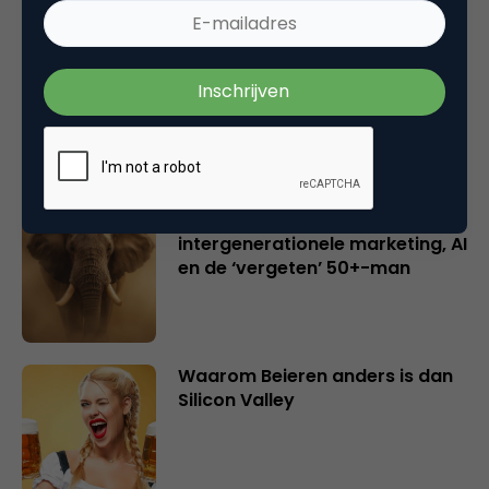
Creatieve sector als aanjager
van innovatie en ontsluiter en
verbinder van industrieën
belangrijker en urgenter dan
ooit
Inspiratie uit Londen:
intergenerationele marketing, AI
en de ‘vergeten’ 50+-man
Waarom Beieren anders is dan
Silicon Valley