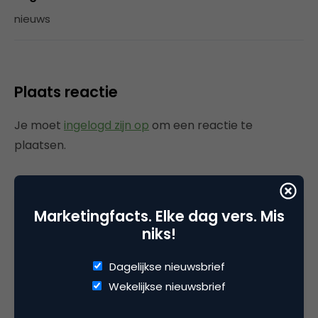
nieuws
Plaats reactie
Je moet
ingelogd zijn op
om een reactie te
plaatsen.
Marketingfacts. Elke dag vers. Mis
Gerelateerde artikelen
niks!
Rebel with or without a cause?
Dagelijkse nieuwsbrief
Wake-upcall voor ontwerpers
Wekelijkse nieuwsbrief
en merkeigenaren