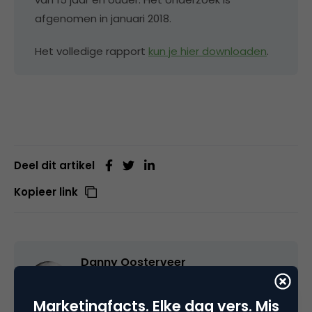
afgenomen in januari 2018.
Het volledige rapport
kun je hier downloaden
.
Deel dit artikel
Kopieer link
Danny Oosterveer
Data-gedreven digital marketeer bij
Datasexual
Marketingfacts. Elke dag vers. Mis