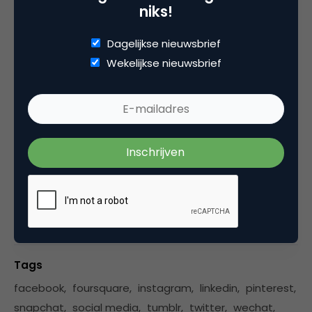
niks!
Data-gedreven digital marketeer
. Resident bij
Amdax en Woonduurzaam. Daarnaast vertel ik
Dagelijkse nieuwsbrief
vaak als spreker over data-gedreven marketing.
Wekelijkse nieuwsbrief
Auteur van het boek
Data-bedreven marketing
.
Eén van de twee
Groene Nerds
.
Categorie
Media
Tags
facebook
,
foursquare
,
instagram
,
linkedin
,
pinterest
,
snapchat
,
social media
,
tumblr
,
twitter
,
wechat
,