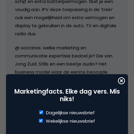
schijf en extra batterijvermogen. Sluit je een
voudig aan. IPV deze toepassing in de ’trein’
ook een mogelijkheid om extra vermogen en
display te gebruiken in de auto. TV en digitale
radio dus.
@ socrates. welke marketing en
communicatie expertisie bedoel je? Die van
Jong Zuid. Stills en een beetje audio? Het
business model waar de eerste beoogde
partner Vodafone zijn neus voor optrok?
Expertise, ik zie ‘m niet !
Marketingfacts. Elke dag vers. Mis
niks!
9 maart 2004 om 05:37
Dagelijkse nieuwsbrief
Wekelijkse nieuwsbrief