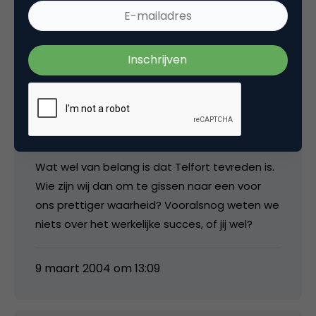
Socrates
AT,
Dat je de kansen in die markt niet herkent is je
goed recht. Kennelijk trekt een dergelijk soapje
je niet, mij ook niet. Dat is echter niet relevant.
Wat wel van belang is dat Telfort tevreden is.
Wie zijn wij dan om te gissen naar een voor
ons prettiger waarheid? Vooralsnog weten we
niets over het werkelijke succes, of jij wel?
9 maart 2004 om 13:09