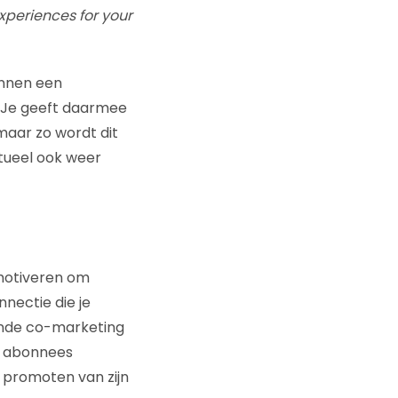
xperiences for your
innen een
e. Je geeft daarmee
 maar zo wordt dit
tueel ook weer
motiveren om
nectie die je
lende co-marketing
il abonnees
t promoten van zijn