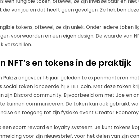
is een fungible token, oftewel, ze zijn inwisselbaar en niet 
t die van jou en dat heeft geen gevolgen. Ze hebben dez
.
ungible tokens, oftewel, ze zijn uniek. Onder iedere token l
gen voorwaarden en een eigen design. De waarde van NFT
k verschillen.
n NFT’s en tokens in de praktijk
n Pulizzi ongeveer 1,5 jaar geleden te experimenteren met
ls social token lanceerde hij $TILT coin. Met deze token kri
an zijn Discord community. Bijvoorbeeld om met Joe en a
 te kunnen communiceren. De token kan ook gebruikt wor
ndise en toegang tot zijn fysieke event Creator Economy
 als een soort reward en loyalty systeem. Je kunt tokens ko
anmelding voor zijn nieuwsbrief, voor het delen van zijn 