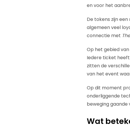
en voor het aanbr
De tokens zijn een
algemeen veel loya
connectie met
The 
Op het gebied van N
Iedere ticket heeft
zitten de verschill
van het event waar
Op dit moment prat
onderliggende techn
beweging gaande va
Wat beteke