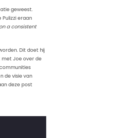
iratie geweest.
Pulizzi eraan
on a consistent
rden. Dit doet hij
k met Joe over de
e communities
n de visie van
raan deze post