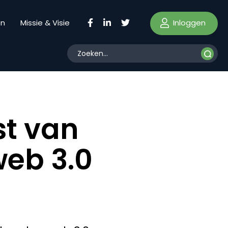
Inloggen
en
Missie & Visie
st van
web 3.0