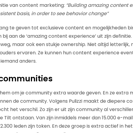
nitie van content marketing:
“Building amazing content e
istent basis, in order to see behavior change”
ang te geven tot exclusieve content en mogelijkheden b
bij aan de ‘amazing content experience’ uit zijn definiti
weg, maar ook een stukje ownership. Niet altijd letterlijk,
houders ervaren. Ze kunnen hun content experience even
iemand anders.
 communities
s hem om je community extra waarde geven. En ze extra 
innen de community. Volgens Pulizzi maakt de diepere con
t het verschil. Zo zijn er uit zijn community al verschil
he Tilt ontstaan. Van zijn inmiddels meer dan 15.000 e-ma
.300 leden zijn token. En deze groep is extra actief in he