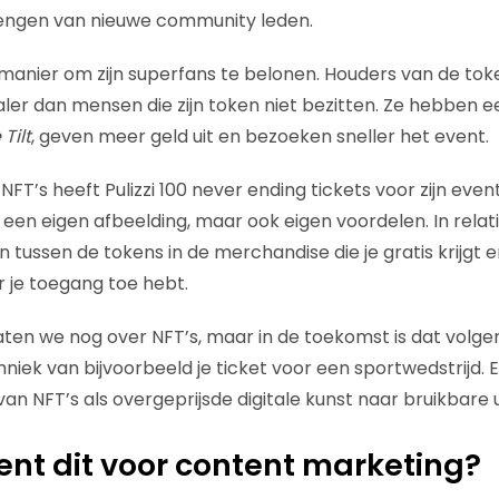
engen van nieuwe community leden.
 manier om zijn superfans te belonen. Houders van de toke
ler dan mensen die zijn token niet bezitten. Ze hebben e
Tilt
, geven meer geld uit en bezoeken sneller het event.
FT’s heeft Pulizzi 100 never ending tickets voor zijn even
 een eigen afbeelding, maar ook eigen voordelen. In relat
en tussen de tokens in de merchandise die je gratis krijgt
 je toegang toe hebt.
en we nog over NFT’s, maar in de toekomst is dat volgens
iek van bijvoorbeeld je ticket voor een sportwedstrijd. E
n NFT’s als overgeprijsde digitale kunst naar bruikbare 
nt dit voor content marketing?