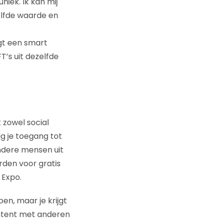
uniek. Ik kan mij
elfde waarde en
igt een smart
’s uit dezelfde
 zowel social
jg je toegang tot
ndere mensen uit
den voor gratis
 Expo.
pen, maar je krijgt
content met anderen