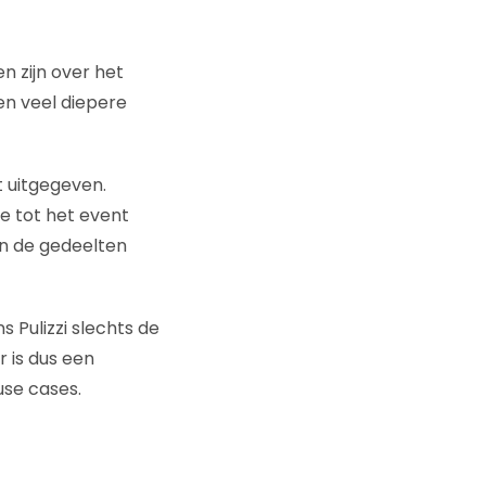
n zijn over het
en veel diepere
t uitgegeven.
ie tot het event
 en de gedeelten
 Pulizzi slechts de
r is dus een
use cases.