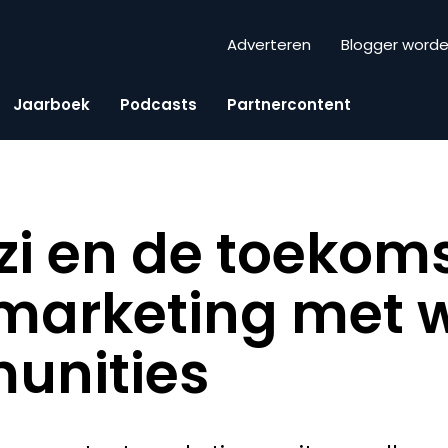
Adverteren
Blogger word
Jaarboek
Podcasts
Partnercontent
zzi en de toekom
marketing met 
unities