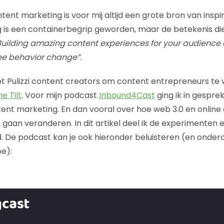
content marketing is voor mij altijd een grote bron van insp
is een containerbegrip geworden, maar de betekenis die 
Building amazing content experiences for your audience 
see behavior change”.
 Pulizzi content creators om content entrepreneurs te wo
e Tilt
. Voor mijn podcast
Inbound4Cast
ging ik in gespre
ent marketing. En dan vooral over hoe web 3.0 en onlin
gaan veranderen. In dit artikel deel ik de experimenten e
ied. De podcast kan je ook hieronder beluisteren (en onde
e):