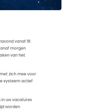
anavond vanaf 18
. Vanaf morgen
maken van het
 met zich mee voor
we systeem actief
n in uw vacatures
 tijd worden