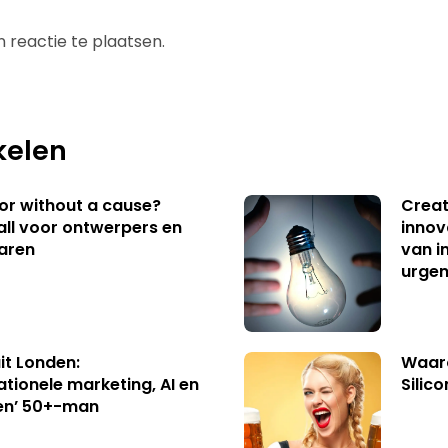
 reactie te plaatsen.
kelen
 or without a cause?
Creat
ll voor ontwerpers en
innov
aren
van i
urgen
uit Londen:
Waaro
ationele marketing, AI en
Silico
en’ 50+-man