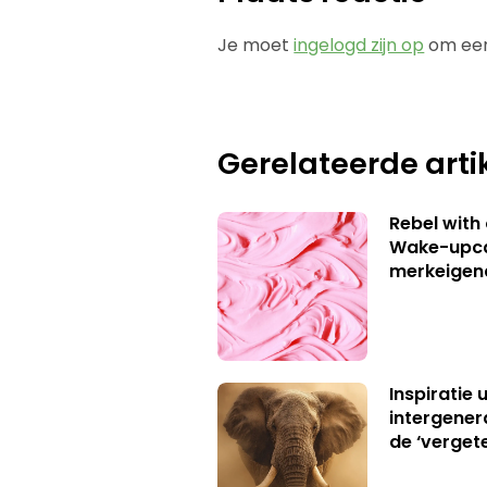
Je moet
ingelogd zijn op
om een
Gerelateerde arti
Rebel with
Wake-upca
merkeigen
Inspiratie 
intergener
de ‘verget