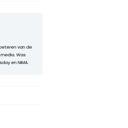
erbeteren van de
e media. Was
esday en NIMA.