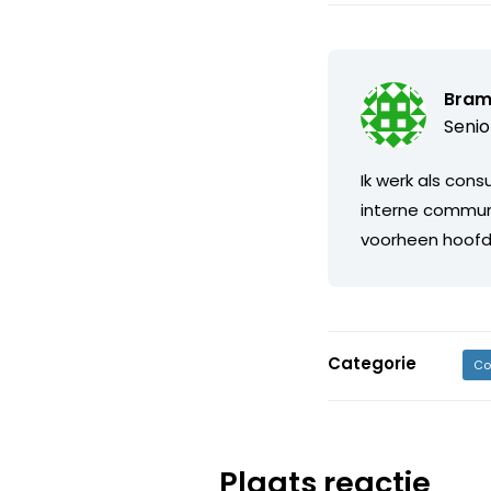
Bram
Senio
Ik werk als cons
interne communi
voorheen hoofdr
Categorie
Co
Plaats reactie