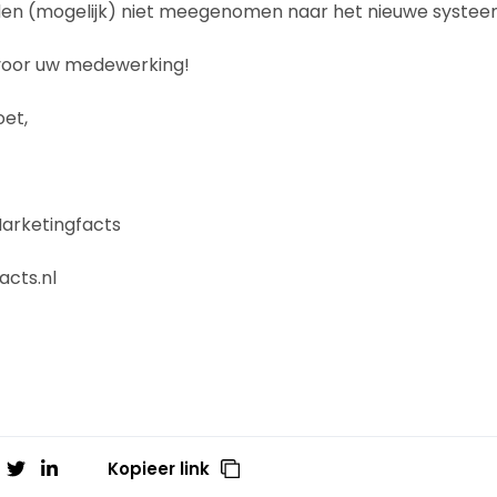
en (mogelijk) niet meegenomen naar het nieuwe systee
 voor uw medewerking!
oet,
Marketingfacts
cts.nl
Kopieer link