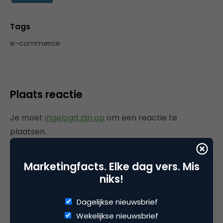
Tags
e-commerce
Plaats reactie
Je moet
ingelogd zijn op
om een reactie te
plaatsen.
Marketingfacts. Elke dag vers. Mis
niks!
Gerelateerde artikelen
Dagelijkse nieuwsbrief
Rebel with or without a cause?
Wekelijkse nieuwsbrief
Wake-upcall voor ontwerpers