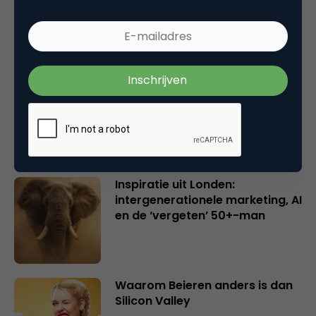
en merkeigenaren
Creatieve sector als aanjager
van innovatie en ontsluiter en
verbinder van industrieën
belangrijker en urgenter dan
ooit
Inspiratie uit Londen:
intergenerationele marketing, AI
en de ‘vergeten’ 50+-man
Waarom Beieren anders is dan
Silicon Valley