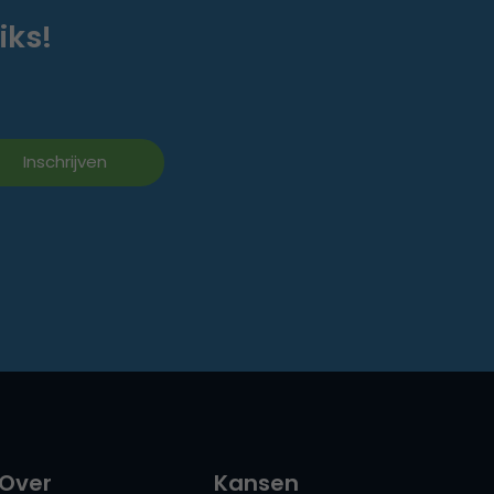
iks!
Over
Kansen