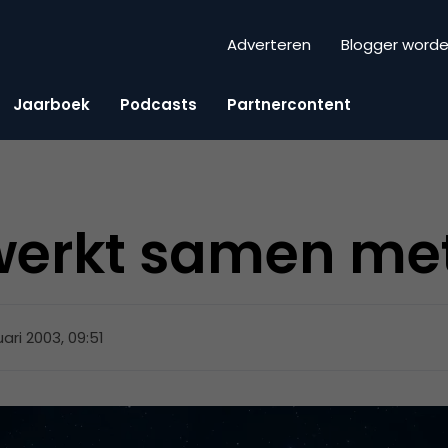
Adverteren
Blogger word
Jaarboek
Podcasts
Partnercontent
werkt samen me
uari 2003, 09:51