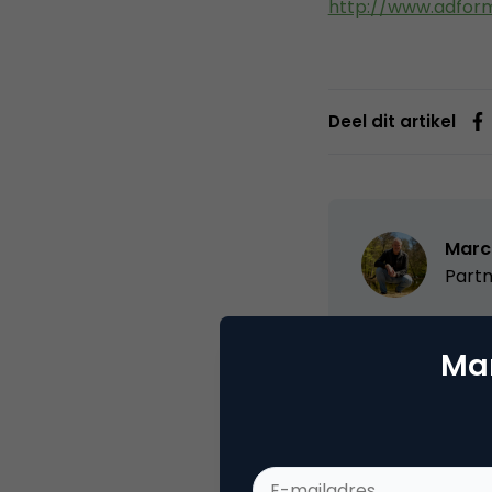
http://www.adform
Deel dit artikel
Marc
Partn
Oprichter/partn
Mar
VPRO, Bestuur Lu