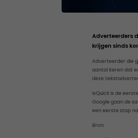
Adverteerders d
krijgen sinds ko
Adverteerder die 
aantal keren dat er
deze tekstadverten
IxQuick is de eers
Google gaan de sam
een eerste stap n
Bron: