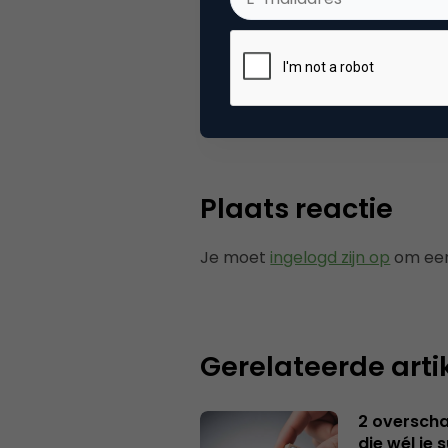
Categorie
Se
Tags
zoe
Plaats reactie
Je moet
ingelogd zijn op
om een
Gerelateerde arti
2 overschat
die wél je 