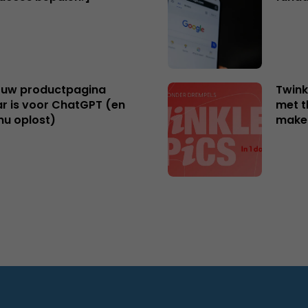
uw productpagina
Twink
r is voor ChatGPT (en
met t
nu oplost)
make