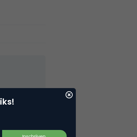
elNext, RvT
iks!