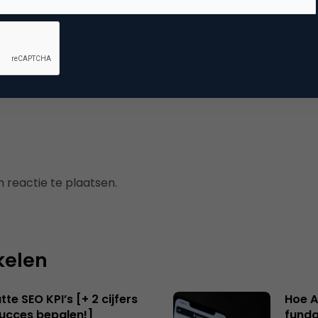
arch & Conversie
kmachine marketing
 reactie te plaatsen.
kelen
te SEO KPI’s [+ 2 cijfers
Hoe A
succes bepalen!]
funda