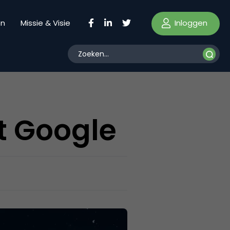
Inloggen
en
Missie & Visie
t Google