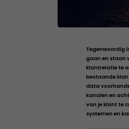
Tegenwoordig is
gaan en staan w
klantrelatie t
bestaande klante
data voorhanden
kanalen en acht
van je klant te c
systemen en kan