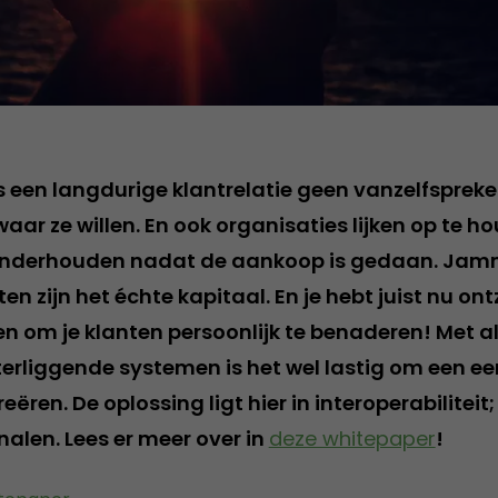
 een langdurige klantrelatie geen vanzelfsprek
aar ze willen. En ook organisaties lijken op te 
e onderhouden nadat de aankoop is gedaan. Jam
n zijn het échte kapitaal. En je hebt juist nu on
 om je klanten persoonlijk te benaderen! Met al
erliggende systemen is het wel lastig om een e
reëren. De oplossing ligt hier in interoperabiliteit
alen. Lees er meer over in
deze whitepaper
!