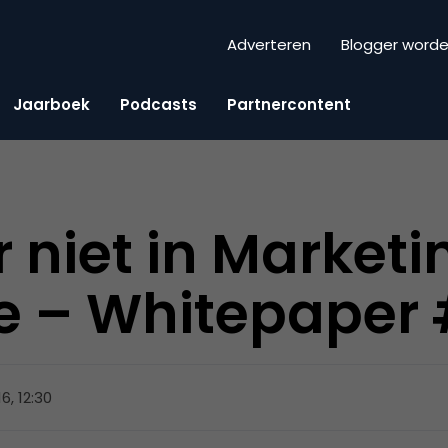
Adverteren
Blogger word
Jaarboek
Podcasts
Partnercontent
r niet in Market
ce – Whitepaper
16, 12:30