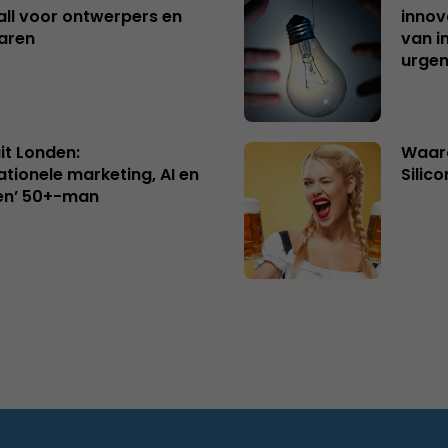
ll voor ontwerpers en
innov
aren
van i
urgen
uit Londen:
Waaro
ationele marketing, AI en
Silico
en’ 50+-man