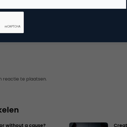
mmerce
 reactie te plaatsen.
kelen
 or without a cause?
Creat