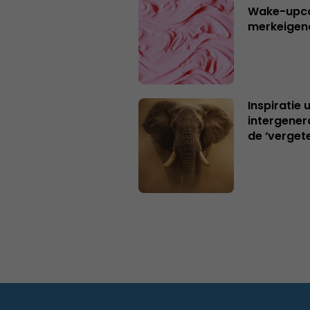
Wake-upca
merkeigen
Inspiratie 
intergener
de ‘verget