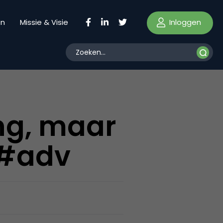
Inloggen
en
Missie & Visie
ing, maar
 #adv