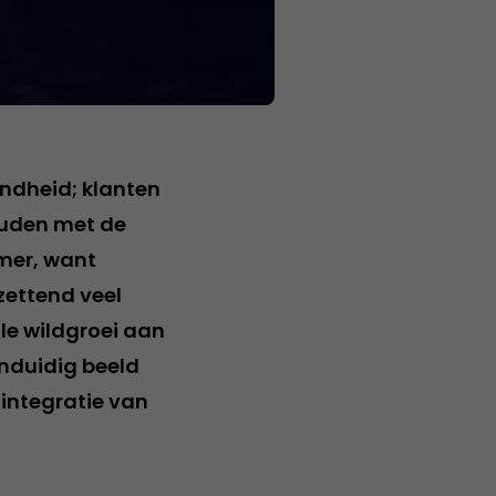
endheid; klanten
houden met de
mer, want
tzettend veel
le wildgroei aan
enduidig beeld
; integratie van