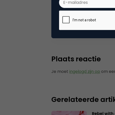
personal
.
Categorie
Co
Plaats reactie
Je moet
ingelogd zijn op
om een
Gerelateerde arti
Rebel with