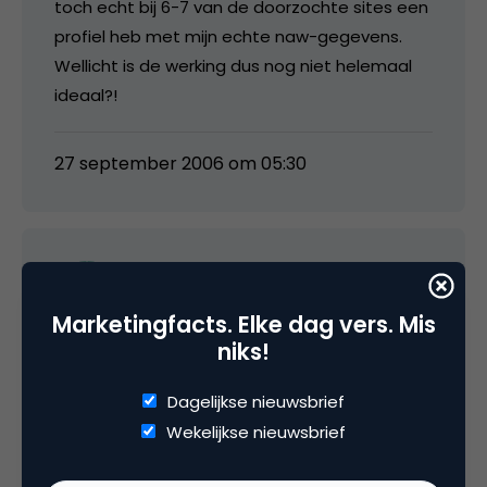
toch echt bij 6-7 van de doorzochte sites een
profiel heb met mijn echte naw-gegevens.
Wellicht is de werking dus nog niet helemaal
ideaal?!
27 september 2006 om 05:30
arjanintveld
Marketingfacts. Elke dag vers. Mis
niks!
Maurice, het werkt alleen als je je ook
registreert. Ik heb inmiddels een aantal
Dagelijkse nieuwsbrief
mensen geprobeerd uit o.a. linkedin en hi5,
Wekelijkse nieuwsbrief
maar keeg tot op heden geen resultaat. Als ik
mezelf nu zoek na het aanmaken van een