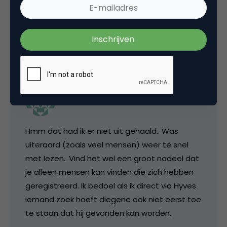
profiel lukt het wel.
27 september 2006 om 05:46
Maurice
Hmm dat had ik er niet uit gehaald.. Was
uiteraard (zoals veel mensen) weer te snel
met lezen.. Vind het wel een groot nadeel dat
je alleen mensen kan vinden die zich hebben
geregistreerd. Ik bedoel als ik direct via Hyves
iemand zoek hoeft diegene ook niet eerst toe
te staan dat hij gevonden kan worden.