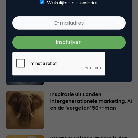
Wekelijkse nieuwsbrief
Rebel with or without a cause?
Wake-upcall voor ontwerpers
en merkeigenaren
Creatieve sector als aanjager
van innovatie en ontsluiter en
verbinder van industrieën
belangrijker en urgenter dan
ooit
Inspiratie uit Londen:
intergenerationele marketing, AI
en de ‘vergeten’ 50+-man