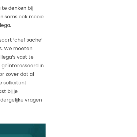
 te denken bij
zijn soms ook mooie
lega.
 soort ‘chef sache’
rs. We moeten
lega’s vast te
 geïnteresseerd in
r zover dat al
 sollicitant
t bij je
dergelijke vragen