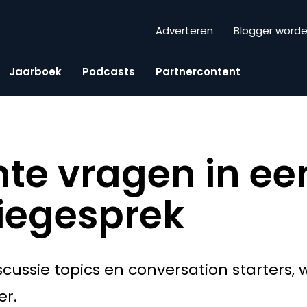
Adverteren
Blogger word
Jaarboek
Podcasts
Partnercontent
ente vragen in ee
tiegesprek
cussie topics en conversation starters, w
er.