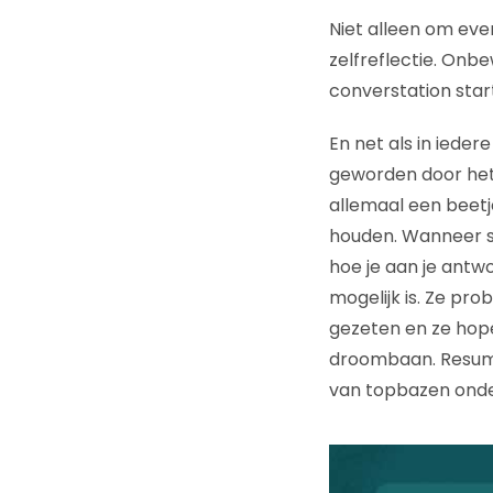
Niet alleen om even
zelfreflectie. Onbe
converstation sta
En net als in ieder
geworden door het
allemaal een beetj
houden. Wanneer sl
hoe je aan je antw
mogelijk is. Ze prob
gezeten en ze hope
droombaan. Resume
van topbazen onder