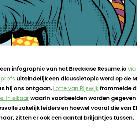
oe een infographic van het Bredaase Resume.io
via
gprofs
uiteindelijk een dicussietopic werd op de 
as hij ons ontgaan.
Lotte van Rijswijk
frommelde di
kel in elkaar
waarin voorbeelden worden gegeven v
volle zakelijk leiders en hoewel vooral die van 
ar, zitten er ook een aantal briljantjes tussen.