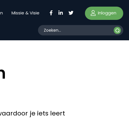
Inloggen
en
Missie & Visie
n
aardoor je iets leert