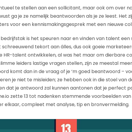
tueel te stellen aan een sollicitant, maar ook om over na
wust ga je ze namelijk beantwoorden als je ze leest. Het 
rters voor een kennismakingsgesprek met een nieuwe col
e bedrijfstak is het speuren naar en vinden van talent een
 schreeuwend tekort aan álles, dus ook goeie marketee
e HR-talent ontwikkelen, al was het maar om dierbare col
imme leiders lastige vragen stellen, zijn ze meestal meer
oord komt dan in de vraag of je ‘m goed beantwoord – voo
eren je niet te misleiden; ze hebben ook in die stoel van de
n dat je antwoord zal kunnen aantonen dat je perfect pas
.io zette 13 tot nadenken stemmende voorbeelden van 
 elkaar, compleet met analyse, tip en bronvermelding.