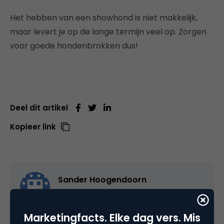
Het hebben van een showhond is niet makkelijk,
maar levert je op de lange termijn veel op. Zorgen
voor goede hondenbrokken dus!
Deel dit artikel
Kopieer link
Sander Hoogendoorn
Online Consultant bij
MrWork
Marketingfacts. Elke dag vers. Mis
Mijn naam is Sander Hoogendoorn en ik ben sinds