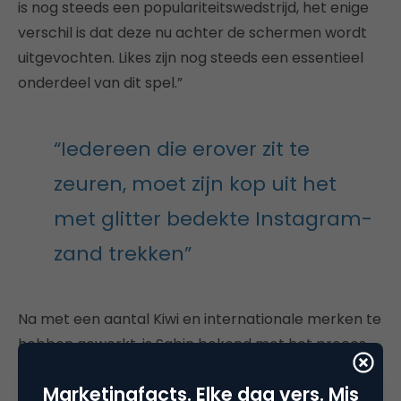
is nog steeds een populariteitswedstrijd, het enige
verschil is dat deze nu achter de schermen wordt
uitgevochten. Likes zijn nog steeds een essentieel
onderdeel van dit spel.”
“Iedereen die erover zit te
zeuren, moet zijn kop uit het
met glitter bedekte Instagram-
zand trekken”
Na met een aantal Kiwi en internationale merken te
hebben gewerkt, is Sabin bekend met het proces
waarin bedrijven op zoek gaan naar promoters op
Marketingfacts. Elke dag vers. Mis
sociale media. Hij zegt dat het verbergen van het