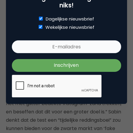
niks!
aantal likes hier niks aan verandert. “Bedrijven
vragen over het algemeen om de analytics van een
Dagelijkse nieuwsbrief
influencer om een ​​beeld te krijgen van hun posts –
Wekelijkse nieuwsbrief
en vermoedelijk – zullen deze cijfers ook het aantal
likes moeten bevatten.” Over het algemeen
beschouwt Sabin de test als een positieve stap
voor het platform en de gebruikers, omdat het zal
voorkomen dat mensen zich zorgen maken over
foto’s of video’s die ze plaatsen en de posts
verwijderen die het “niet zo goed doen”.
“Iedereen die erover zit te zeuren, moet zijn kop uit
het met glitter bedekte Instagram-zand trekken,
en beseffen dat dit voor een groter doel is.” Sabin
denkt dat de test een “tijdelijke reddingsboei” zou
kunnen bieden voor de zwarte markt van ‘fake