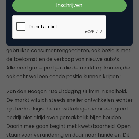
Burki: “Er treden verschillende grote
technologieplatformen toe tot de leasemarkt.
Amazon is nu in Italië en Spanje actief met private
lease, de eerste pilots zijn daar al gedraaid.
Daarnaast zie je Ebay, die zich nu nog richt op
gebruikte consumentengoederen, ook bezig is met
de toekomst en de verkoop van nieuwe auto’s.
Allemaal grote partijen die de markt op komen, die
ook echt wel een goede positie kunnen krijgen.”
Van den Hoogen: “De uitdaging zit in‘m in snelheid.
De markt wil zich steeds sneller ontwikkelen, echter
zijn technologische ontwikkelingen voor een groot
bedrijf niet altijd even gemakkelijk bij te houden.
Daarin mee gaan begint met kwetsbaarheid. Open
staan voor verandering en daar naar handelen. Dit