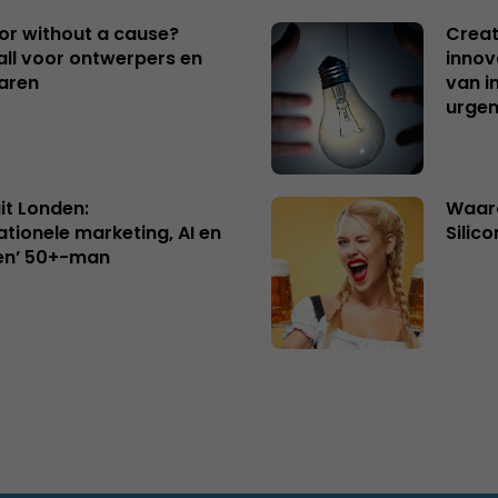
 or without a cause?
Creat
ll voor ontwerpers en
innov
aren
van i
urgen
uit Londen:
Waaro
ationele marketing, AI en
Silico
en’ 50+-man