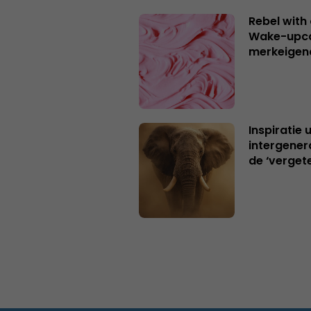
Rebel with
Wake-upca
merkeigen
Inspiratie 
intergener
de ‘verget