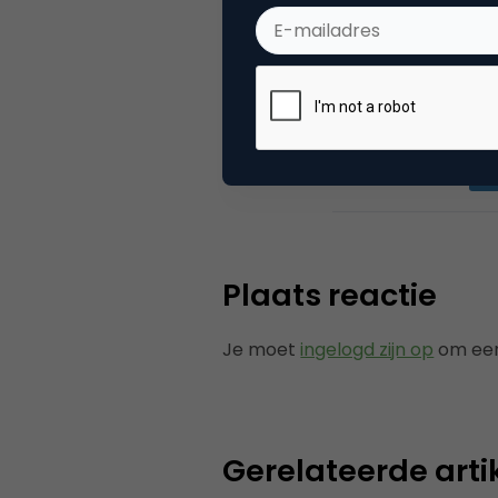
nodig zijn om di
relevant voor h
Categorie
Co
Plaats reactie
Je moet
ingelogd zijn op
om een
Gerelateerde arti