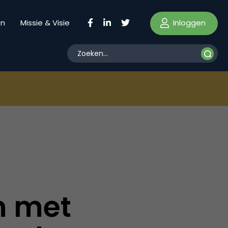
Inloggen
en
Missie & Visie
n met