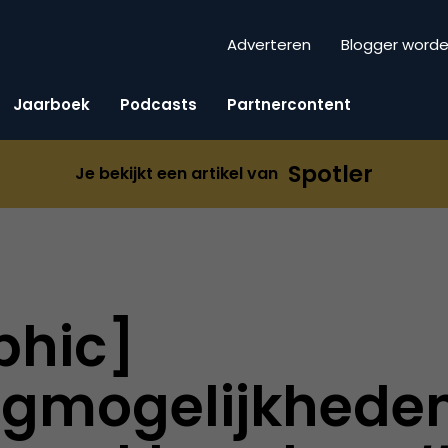
Adverteren
Blogger word
Jaarboek
Podcasts
Partnercontent
Spotler
Je bekijkt een artikel van
phic]
ngmogelijkhede