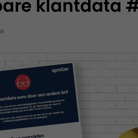
bare klantdata 
:31