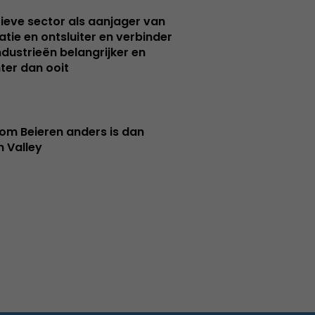
ieve sector als aanjager van
atie en ontsluiter en verbinder
ndustrieën belangrijker en
ter dan ooit
m Beieren anders is dan
n Valley