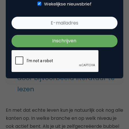
Wekelijkse nieuwsbrief
originele gedachten door bijvoorbeeld literatuur te
lezen en je wordt een betere professional als je
werkt binnen structuren en hiërarchieën waar je
doorheen moet zien te beuken. Als je tussen je
20ste en 35ste niet de investering pakt om te leren
in het echte leven dan doe je jezelf tekort.
Je vormt originele gedachten
door bijvoorbeeld literatuur te
lezen
En met dat echte leven kun je natuurlijk ook nog alle
kanten op. In welke branche en op welk niveau je
ook actief bent. Als je uit je zelfgecreëerde bubbel