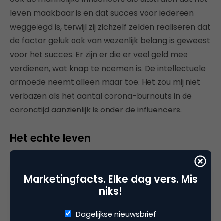
leven maakbaar is en dat succes voor iedereen
weggelegd is, terwijl zij zichzelf zelden realiseren dat
de factor geluk ook van wezenlijk belang is geweest
voor het succes. Er zijn er die er veel geld mee
verdienen, wat knap te noemen is. De intellectuele
armoede neemt alleen maar toe. Het zou mij niet
verbazen als het aantal corona-burnouts in de
coronatijd aanzienlijk is onder de influencers.
Het echte leven
Een reëel beeld op de samenleving vertroebelt. Het
verkeren in de online sociale bubbels is funest voor
Marketingfacts. Elke dag vers. Mis
de intellectuele ontwikkeling en maakt bovendien
niks!
vatbaarder voor complotdenkers. Het echte leven
Dagelijkse nieuwsbrief
vindt plaats buiten je online bubbel, je vormt