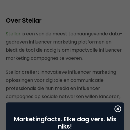
Over Stellar
Stellar
is een van de meest toonaangevende data-
gedreven influencer marketing platformen en
biedt de tool die nodig is om impactvolle influencer
marketing campagnes te voeren.
Stellar creëert innovatieve influencer marketing
oplossingen voor digitale en communicatie
professionals die hun media en influencer
campagnes op sociale netwerken willen lanceren,
analyseren en optimaliseren. Stellar is een Frans-
Belgisch bedrijf dat sinds 2015 met succes actief is,
Marketingfacts. Elke dag vers. Mis
vanuit kantoren in Parijs, Brussel, Madrid en
niks!
Kopenhagen. Het bedrijf is marktleider in de Benelux