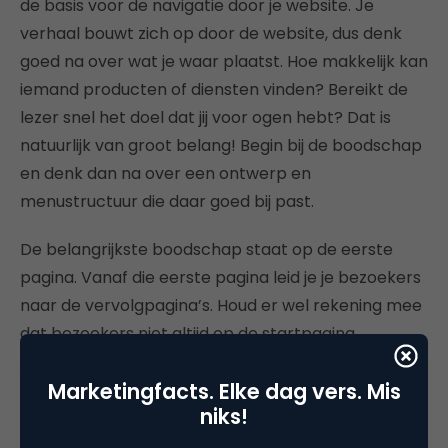
de basis voor de navigatie door je website. Je
verhaal bouwt zich op door de website, dus denk
goed na over wat je waar plaatst. Hoe makkelijk kan
iemand producten of diensten vinden? Bereikt de
lezer snel het doel dat jij voor ogen hebt? Dat is
natuurlijk van groot belang! Begin bij de boodschap
en denk dan na over een ontwerp en
menustructuur die daar goed bij past.
De belangrijkste boodschap staat op de eerste
pagina. Vanaf die eerste pagina leid je je bezoekers
naar de vervolgpagina’s. Houd er wel rekening mee
dat bezoekers niet altijd op de startpagina
binnenkomen. Via Google komen ze soms ook op
Marketingfacts. Elke dag vers. Mis
andere pagina’s terecht. De pagina’s moeten dus
niks!
los van elkaar te begrijpen zijn en tegelijkertijd
onderdeel zijn van het geheel.