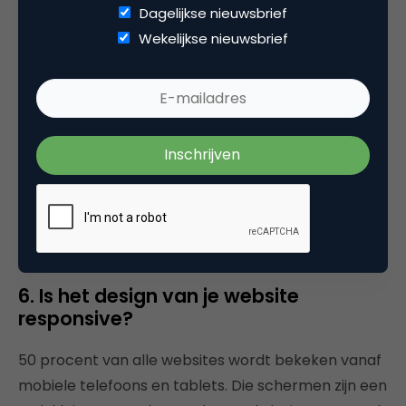
Dagelijkse nieuwsbrief
Wekelijkse nieuwsbrief
Openingstijden, het adres en je telefoonnummer.
Het zijn praktische zaken waar de bezoeker niet
naar zou hoeven zoeken! Zorg dat ze snel vindbaar
zijn, bijvoorbeeld door ze onderaan elke pagina in
de footer te zetten, of door voldoende buttons
naar de contactpagina toe te voegen. Ook de links
naar social media mogen best opvallen; mensen
willen graag op de hoogte blijven van jouw
onderneming!
6. Is het design van je website
responsive?
50 procent van alle websites wordt bekeken vanaf
mobiele telefoons en tablets. Die schermen zijn een