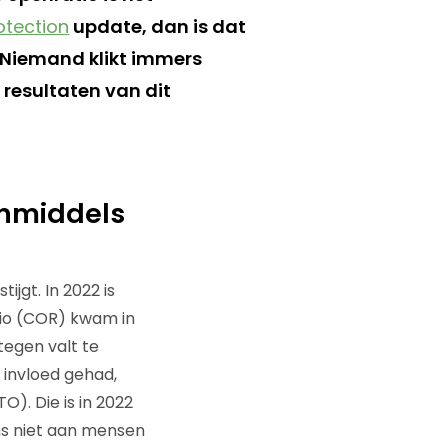
otection
update, dan is dat
. Niemand klikt immers
 resultaten van dit
inmiddels
jgt. In 2022 is
tio (COR) kwam in
tegen valt te
 invloed gehad,
). Die is in 2022
ns niet aan mensen