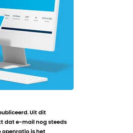
bliceerd. Uit dit
kt dat e-mail nog steeds
 openratio is het