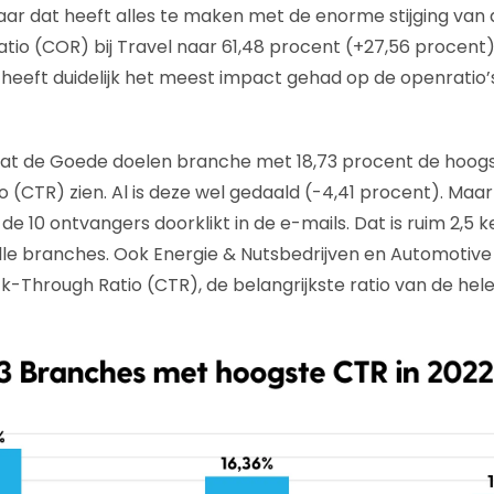
ar dat heeft alles te maken met de enorme stijging van
io (COR) bij Travel naar 61,48 procent (+27,56 procent).
 heeft duidelijk het meest impact gehad op de openratio’
 laat de Goede doelen branche met 18,73 procent de hoo
o (CTR) zien. Al is deze wel gedaald (-4,41 procent). Maa
p de 10 ontvangers doorklikt in de e-mails. Dat is ruim 2,5 
lle branches. Ook Energie & Nutsbedrijven en Automotiv
k-Through Ratio (CTR), de belangrijkste ratio van de he