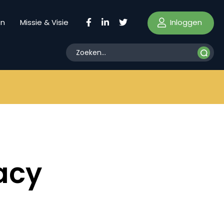
Inloggen
en
Missie & Visie
acy