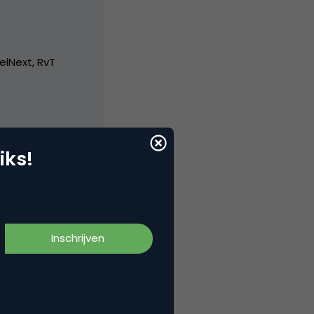
elNext, RvT
iks!