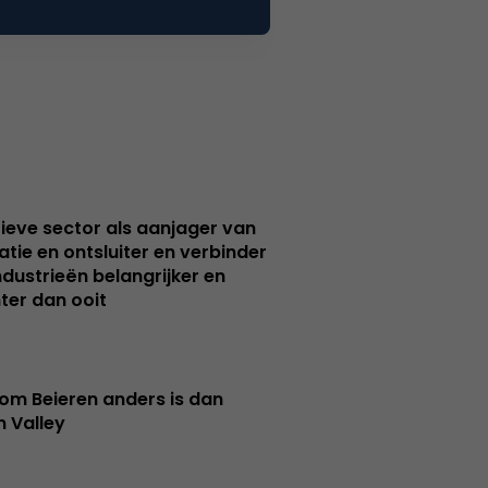
ieve sector als aanjager van
atie en ontsluiter en verbinder
ndustrieën belangrijker en
ter dan ooit
m Beieren anders is dan
n Valley