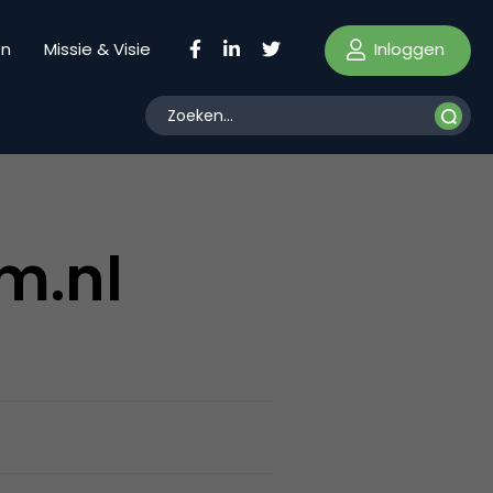
Inloggen
en
Missie & Visie
m.nl