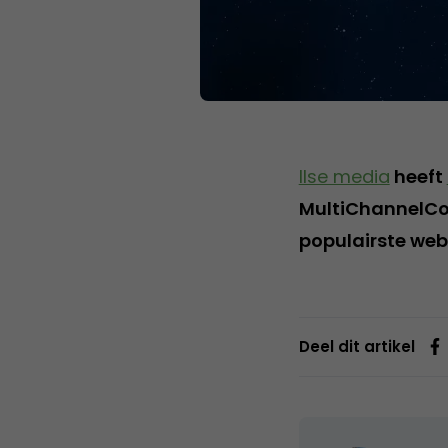
Ilse media
heeft
MultiChannelCon
populairste webs
Deel dit artikel