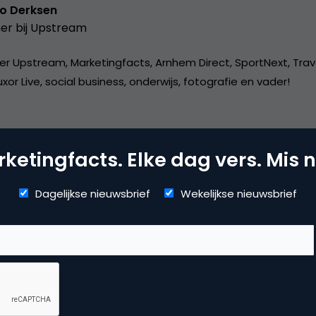
o Derksen
er bij
Upstream
er Upstream, Marketingfacts, Arnhem Direct, SportNext, Trav
xor Live, social business, onderwijs, fotografie en vader!
ketingfacts. Elke dag vers. Mis n
Dagelijkse nieuwsbrief
Wekelijkse nieuwsbrief
mmerce
uws