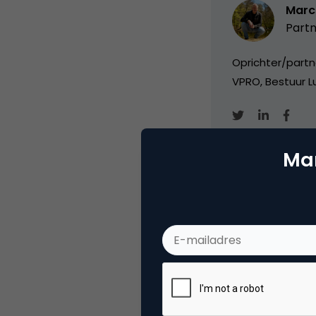
Marc
Partn
Oprichter/partn
VPRO, Bestuur Lu
Mar
Categorie
Co
Tags
nie
Plaats reactie