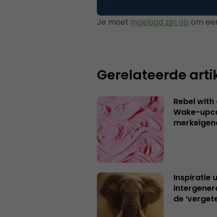
Je moet
ingelogd zijn op
om een
Gerelateerde arti
Rebel with
Wake-upca
merkeigen
Inspiratie 
intergener
de ‘verget