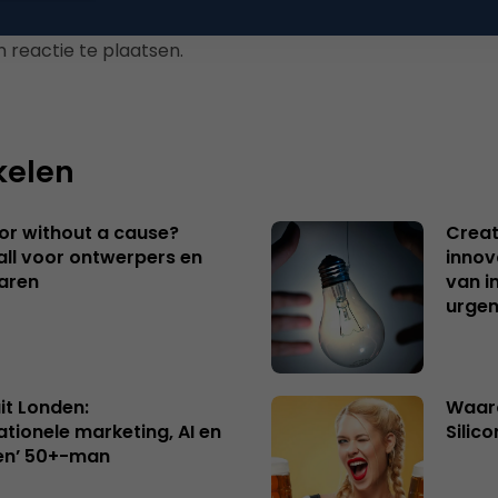
 reactie te plaatsen.
kelen
 or without a cause?
Creat
ll voor ontwerpers en
innov
aren
van i
urgen
uit Londen:
Waaro
ationele marketing, AI en
Silico
en’ 50+-man