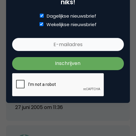
27 juni 2005 om 11:29
niks!
Dagelijkse nieuwsbrief
Wekelijkse nieuwsbrief
Derhalve
Drupal lijkt me qua functionaliteit de beste
keuze. Het ziet er niet alleen beter uit, ik denk
dat de support van Drupal alleen maar beter
zal worden als een bedrijf als Ilse het initiatief
als volwaardig erkent…
27 juni 2005 om 11:36