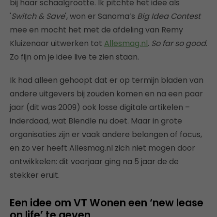
bij haar schaalgrootte. Ik pitchte het idee als
'
Switch & Save
', won er Sanoma’s
Big Idea Contest
mee en mocht het met de afdeling van Remy
Kluizenaar uitwerken tot
Allesmag.nl
.
So far so good
.
Zo fijn om je idee live te zien staan.
Ik had alleen gehoopt dat er op termijn bladen van
andere uitgevers bij zouden komen en na een paar
jaar (dit was 2009) ook losse digitale artikelen –
inderdaad, wat Blendle nu doet. Maar in grote
organisaties zijn er vaak andere belangen of focus,
en zo ver heeft Allesmag.nl zich niet mogen door
ontwikkelen: dit voorjaar ging na 5 jaar de de
stekker eruit.
Een idee om VT Wonen een ‘new lease
on life’ te geven