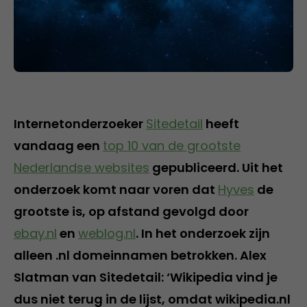
Internetonderzoeker
Sitedetail
heeft
vandaag een
top 10 van de grootste
Nederlandse websites
gepubliceerd. Uit het
onderzoek komt naar voren dat
Hyves
de
grootste is, op afstand gevolgd door
ebay.nl
en
weblog.nl
. In het onderzoek zijn
alleen .nl domeinnamen betrokken. Alex
Slatman van Sitedetail: ‘Wikipedia vind je
dus niet terug in de lijst, omdat wikipedia.nl