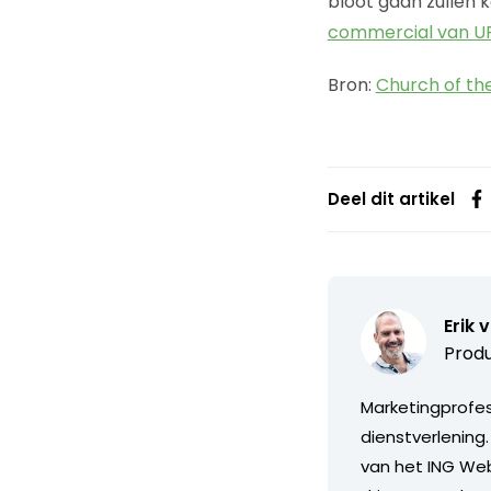
bloot gaan zullen 
commercial van U
Bron:
Church of th
Deel dit artikel
Erik 
Produ
Marketingprofess
dienstverlening
van het ING Web