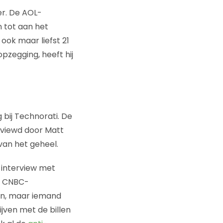
er. De AOL-
 tot aan het
ook maar liefst 21
pzegging, heeft hij
 bij Technorati. De
rviewd door Matt
van het geheel.
 interview met
en CNBC-
en, maar iemand
jven met de billen