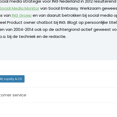
ocial media strategie voor ING Nederland in 2012 resulterend
 Social Media Monitor
van Social Embassy. Werkzaam geweest
s van
ING Groep
en van daaruit betrokken bij social media o
l Product owner chatbot bij ING. Blogt op persoonlijke titel 
 en van 2004-2014 ook op de achtergrond actief geweest vo
.a. bij de techniek en de redactie.
M, Loyalty & CX
tomer service