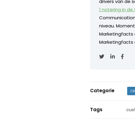
drivers van de s
1 notering in de
Communication
niveau. Momentee
Marketingfacts
Marketingfacts o
Categorie
CR
Tags
cus