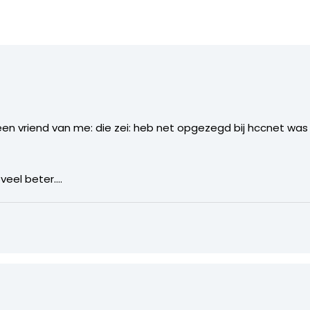
 een vriend van me: die zei: heb net opgezegd bij hccnet was
oveel beter….