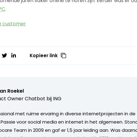
komende jaren vaker online te horen zijn. Eerder was er o
PC
.
e customer
Kopieer link
van Roekel
ct Owner Chatbot bij ING
ional met ruime ervaring in diverse internetprojecten in de 
. Passie voor social media en internet in het algemeen. Sto
care Team in 2009 en gaf er 1,5 jaar leiding aan. Was daarn