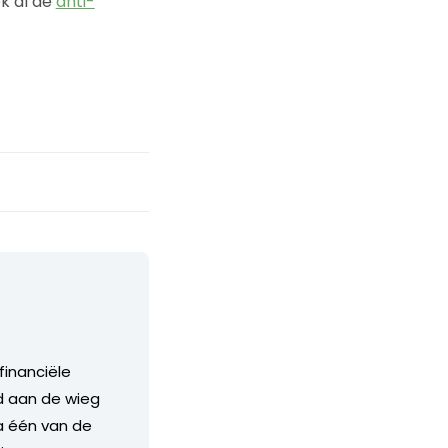
ok al de
anti-
financiële
nd aan de wieg
a één van de