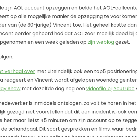
de zijn AOL account opzeggen en belde het AOL-callcent
rt op alle mogelijke manier de opzegging te voorkomen
er van (de 30-jarige) Vincent toe. Het geheel kostte dan 
cent eerder gehoord had dat AOL zeer moeilijk deed bij o
 opgenomen en een week geleden op
zijn weblog
gezet.
olgen.
et verhaal over
met uiteindelijk ook een top5 positionering
dia reageert en Vincent wordt afgelopen woendag geinte
day Show
met dezelfde dag nog een
videofile bij YouTube
ewerker is inmiddels ontslagen, zo valt te horen in het
rlijk gezegd niet voorstellen dat dit een incident is, ook e
 het maar liefst 45 minuten om zijn account op te zegg
 de schandpaal. Dit soort gesprekken en films, waar bedri