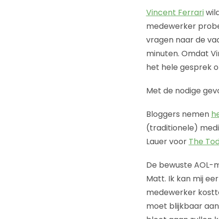
Vincent Ferrari
wil
medewerker probee
vragen naar de vad
minuten. Omdat Vin
het hele gesprek
Met de nodige gev
Bloggers nemen
h
(traditionele) me
Lauer voor
The To
De bewuste AOL-med
Matt. Ik kan mij ee
medewerker kostte
moet blijkbaar aan