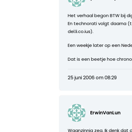
Het verhaal begon BTW bij digg
En technorati volgt daarna (t
del.li.co.ius).
Een weekje later op een Nede
Dat is een beetje hoe chrono
25 juni 2006 om 08:29
ErwinVanLun
Waanzinnig zeg. Ik denk dat 