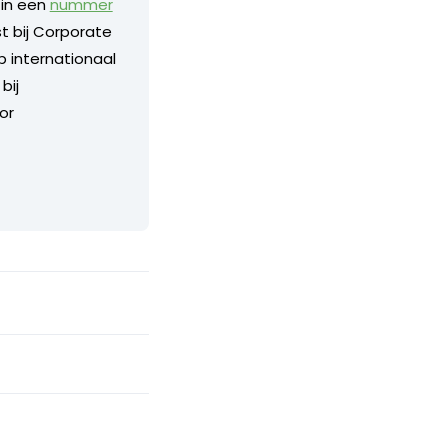
 in een
nummer
 bij Corporate
p internationaal
bij
or