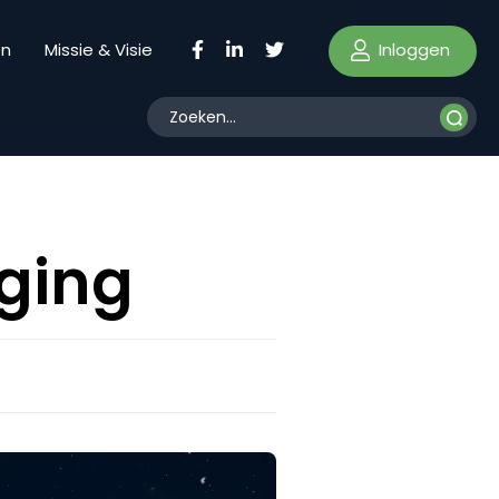
Inloggen
en
Missie & Visie
ging