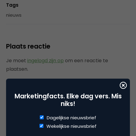
Tags
nieuws
Plaats reactie
Je moet
ingelogd zijn op
om een reactie te
plaatsen.
Marketingfacts. Elke dag vers. Mis
Gerelateerde artikelen
niks!
Rebel with or without a cause?
Dagelijkse nieuwsbrief
Wake-upcall voor ontwerpers
Wekelijkse nieuwsbrief
en merkeigenaren