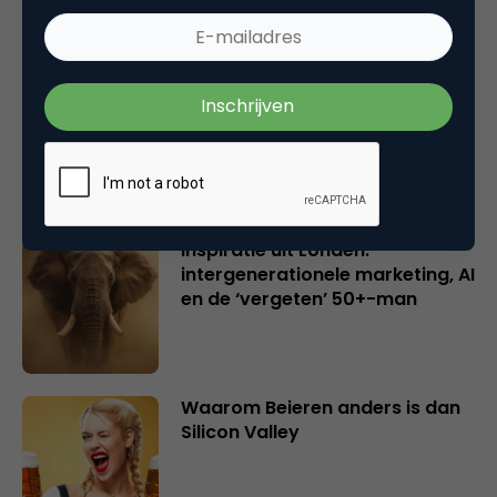
Creatieve sector als aanjager
van innovatie en ontsluiter en
verbinder van industrieën
belangrijker en urgenter dan
ooit
Inspiratie uit Londen:
intergenerationele marketing, AI
en de ‘vergeten’ 50+-man
Waarom Beieren anders is dan
Silicon Valley