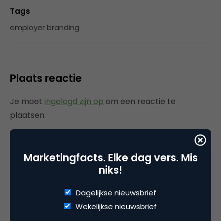
Tags
employer branding
Plaats reactie
Je moet
ingelogd zijn op
om een reactie te
plaatsen.
Marketingfacts. Elke dag vers. Mis
Gerelateerde artikelen
niks!
Dagelijkse nieuwsbrief
Rebel with or without a cause?
Wake-upcall voor ontwerpers
Wekelijkse nieuwsbrief
en merkeigenaren