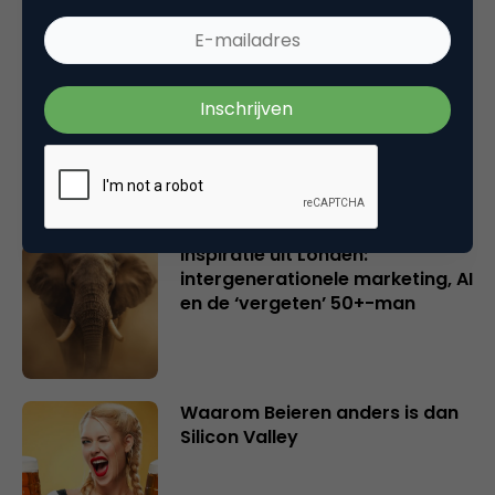
Creatieve sector als aanjager
van innovatie en ontsluiter en
verbinder van industrieën
belangrijker en urgenter dan
ooit
Inspiratie uit Londen:
intergenerationele marketing, AI
en de ‘vergeten’ 50+-man
Waarom Beieren anders is dan
Silicon Valley