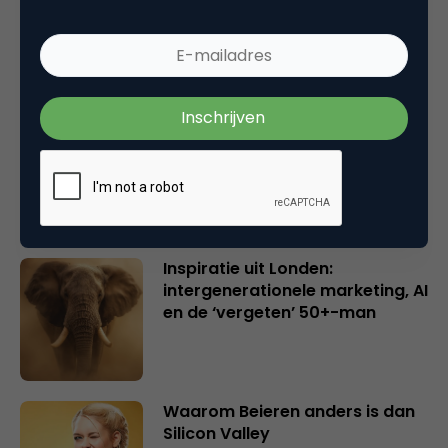
Wake-upcall voor ontwerpers
en merkeigenaren
Creatieve sector als aanjager
van innovatie en ontsluiter en
verbinder van industrieën
belangrijker en urgenter dan
ooit
Inspiratie uit Londen:
intergenerationele marketing, AI
en de ‘vergeten’ 50+-man
Waarom Beieren anders is dan
Silicon Valley