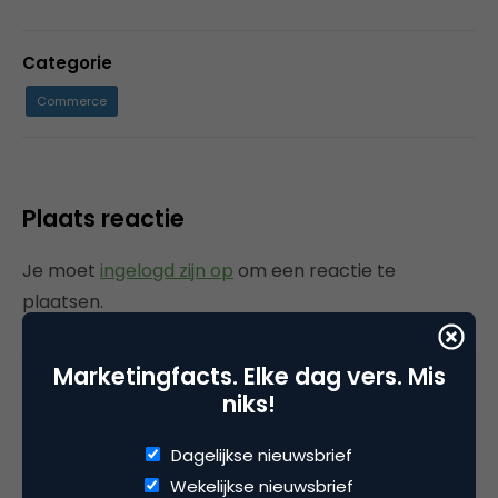
Categorie
Commerce
Plaats reactie
Je moet
ingelogd zijn op
om een reactie te
plaatsen.
Marketingfacts. Elke dag vers. Mis
niks!
Gerelateerde artikelen
Dagelijkse nieuwsbrief
Rebel with or without a cause?
Wekelijkse nieuwsbrief