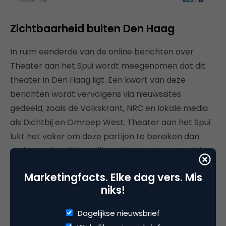
Zichtbaarheid buiten Den Haag
In ruim eenderde van de online berichten over
Theater aan het Spui wordt meegenomen dat dit
theater in Den Haag ligt. Een kwart van deze
berichten wordt vervolgens via nieuwssites
gedeeld, zoals de Volkskrant, NRC en lokale media
als Dichtbij en Omroep West. Theater aan het Spui
lukt het vaker om deze partijen te bereiken dan
andere culturele instellingen in Den Haag. Dat lukt
onder meer doordat het theater online de
Marketingfacts. Elke dag vers. Mis
interactie opzoekt, wat bijdraagt aan de
niks!
zichtbaarheid van Den Haag en het Theater aan
het Spui.
Dagelijkse nieuwsbrief