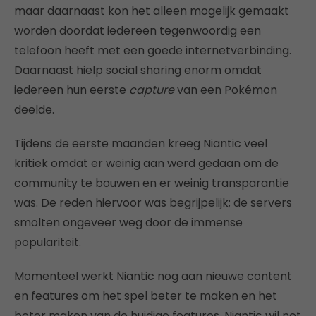
maar daarnaast kon het alleen mogelijk gemaakt
worden doordat iedereen tegenwoordig een
telefoon heeft met een goede internetverbinding.
Daarnaast hielp social sharing enorm omdat
iedereen hun eerste
capture
van een Pokémon
deelde.
Tijdens de eerste maanden kreeg Niantic veel
kritiek omdat er weinig aan werd gedaan om de
community te bouwen en er weinig transparantie
was. De reden hiervoor was begrijpelijk; de servers
smolten ongeveer weg door de immense
populariteit.
Momenteel werkt Niantic nog aan nieuwe content
en features om het spel beter te maken en het
beter maken van de huidige features. Niantic wil net