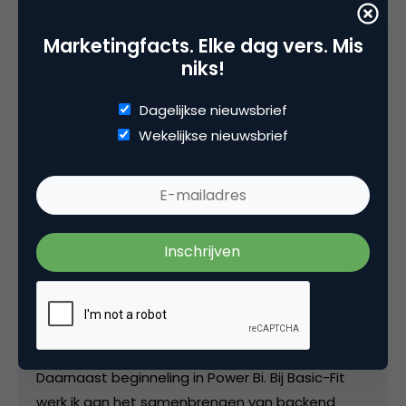
biedt ruimte voor heel veel moois.
Marketingfacts. Elke dag vers. Mis
niks!
Dagelijkse nieuwsbrief
Deel dit artikel
Wekelijkse nieuwsbrief
Kopieer link
Kjell de Raad
Data-analist bij
Basic-Fit &
Draadlozeoortjes.com
Expert op het gebied van Google Analytics /
Google Tag Manager / Google Data Studio.
Daarnaast beginneling in Power Bi. Bij Basic-Fit
werk ik aan het samenbrengen van backend