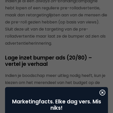
Indien je al een
always on-
brandingcampagne
hebt lopen of een reguliere pre-rolladvertentie,
maak dan retargetinglijsten aan van de mensen die
de pre-roll gezien hebben (op basis van views).
Sluit deze uit van de targeting van de pre-
rolladvertentie maar laat ze de bumper ad zien als
advertentieherinnering.
Lage inzet bumper ads (20/80) –
vertel je verhaal
Indien je boodschap meer uitleg nodig heeft, kun je
kiezen om het merendeel van het budget op de
reguliere trueview ads in te zetten (80 procent).
Denk hierbij aan het lanceren van een nieuw
Marketingfacts. Elke dag vers. Mis
product of het uitleggen van een complex
niks!
product/service. Houd hierbij rekening met hogere