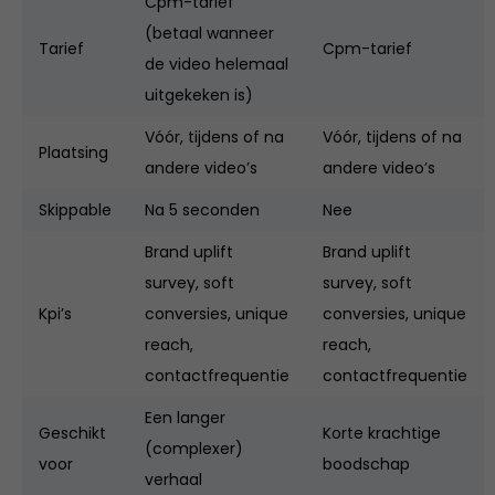
Cpm-tarief
(betaal wanneer
Tarief
Cpm-tarief
de video helemaal
uitgekeken is)
Vóór, tijdens of na
Vóór, tijdens of na
Plaatsing
andere video’s
andere video’s
Skippable
Na 5 seconden
Nee
Brand uplift
Brand uplift
survey, soft
survey, soft
Kpi’s
conversies, unique
conversies, unique
reach,
reach,
contactfrequentie
contactfrequentie
Een langer
Geschikt
Korte krachtige
(complexer)
voor
boodschap
verhaal