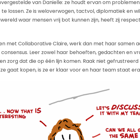
enovergestelde van Danielle: ze houdt ervan om problem
e lossen. Ze is weloverwogen, tactvol, diplomatiek en wil
ereld waar mensen vrij bot kunnen zijn, heeft zij respect
doen met Collaborative Claire, werk dan met haar samen 
consensus. Leer zowel haar behoeften, gedachten en vr
n zorg dat die op één lijn komen. Raak niet gefrustreerd a
 ze gaat kopen, is ze er klaar voor en haar team staat er