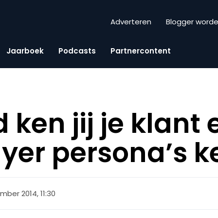
Adverteren
Blogger word
Jaarboek
Podcasts
Partnercontent
ken jij je klant 
uyer persona’s 
mber 2014, 11:30