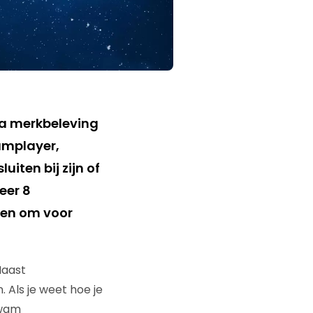
qua merkbeleving
eamplayer,
uiten bij zijn of
eer 8
lpen om voor
Naast
 Als je weet hoe je
kwam