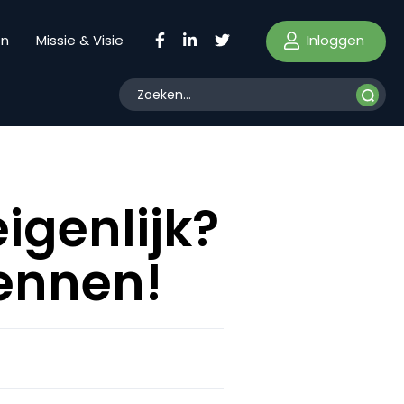
Inloggen
en
Missie & Visie
eigenlijk?
kennen!