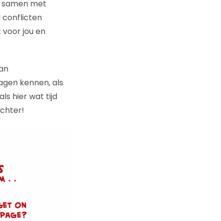
en samen met
 conflicten
 voor jou en
aan
agen kennen, als
ls hier wat tijd
achter!