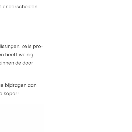
nt onderscheiden.
issingen. Ze is pro-
en heeft weinig
 binnen de door
ie bijdragen aan
pe koper!