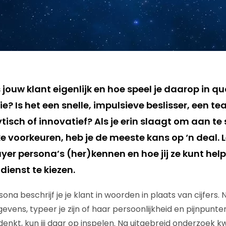
 jouw klant eigenlijk en hoe speel je daarop in 
? Is het een snelle, impulsieve beslisser, een t
isch of innovatief? Als je erin slaagt om aan te sl
e voorkeuren, heb je de meeste kans op ‘n deal. L
uyer persona’s (her)kennen en hoe jij ze kunt he
dienst te kiezen.
na beschrijf je je klant in woorden in plaats van cijfers. 
ens, typeer je zijn of haar persoonlijkheid en pijnpunten.
denkt, kun jij daar op inspelen. Na uitgebreid onderzoek 