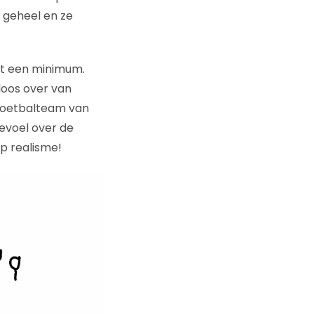
 geheel en ze
ot een minimum.
loos over van
t voetbalteam van
evoel over de
op realisme!