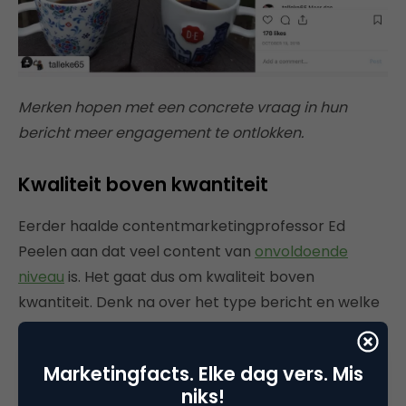
Merken hopen met een concrete vraag in hun
bericht meer engagement te ontlokken.
Kwaliteit boven kwantiteit
Eerder haalde contentmarketingprofessor Ed
Peelen aan dat veel content van
onvoldoende
niveau
is. Het gaat dus om kwaliteit boven
kwantiteit. Denk na over het type bericht en welke
emotionele lading je hierin wilt meegeven. Besteed
aandacht aan de mediarijkheid van een bericht en
Marketingfacts. Elke dag vers. Mis
probeer interactiviteit te stimuleren.
niks!