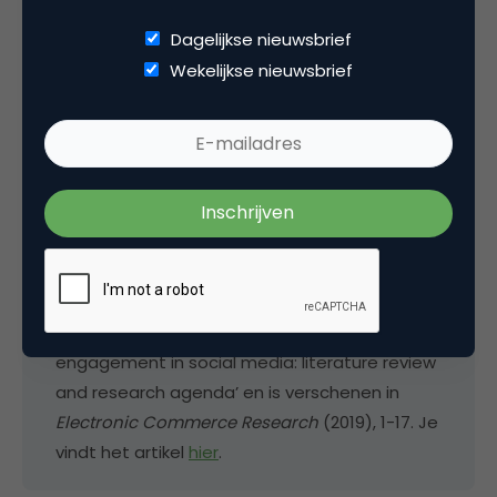
Op dit moment werken Hogeschool Rotterdam en
Dagelijkse nieuwsbrief
Hogeschool Utrecht aan een project waarin ze
Wekelijkse nieuwsbrief
emoties in merkberichten en commentaren op
deze berichten onderzoeken. Klik
hier
als je wilt
deelnemen aan dit onderzoek. Het duurt slechts
vier minuten.
Het volledige artikel van Schreiner, Fischer en
Riedl is getiteld ‘Impact of content
characteristics and emotion on behavioral
engagement in social media: literature review
and research agenda’ en is verschenen in
Electronic Commerce Research
(2019), 1-17. Je
vindt het artikel
hier
.