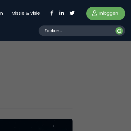
Inloggen
en
Missie & Visie