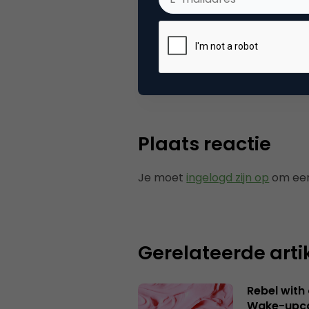
Categorie
Co
Tags
nie
Plaats reactie
Je moet
ingelogd zijn op
om een
Gerelateerde arti
Rebel with
Wake-upca