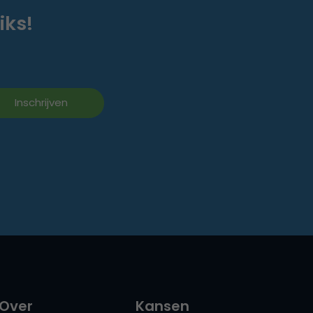
iks!
Over
Kansen