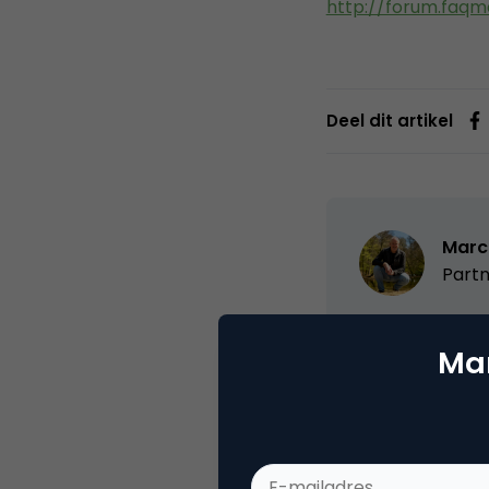
http://forum.faqm
Deel dit artikel
Marc
Partn
Oprichter/partn
Mar
VPRO, Bestuur Lu