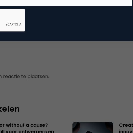
mmerce
uws
 reactie te plaatsen.
kelen
 or without a cause?
Creat
ll voor ontwerpers en
innov