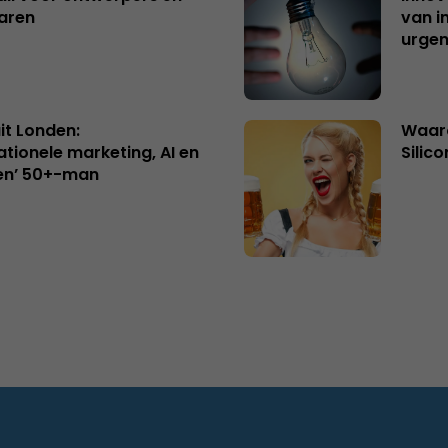
aren
van i
urgen
uit Londen:
Waaro
ationele marketing, AI en
Silico
en’ 50+-man