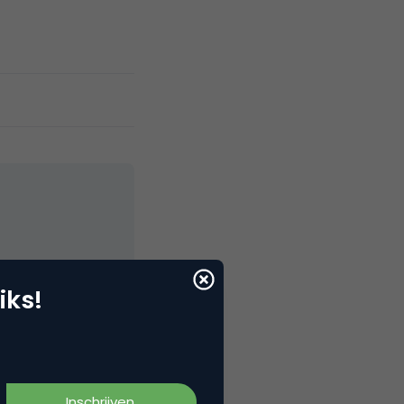
elNext, RvT
iks!