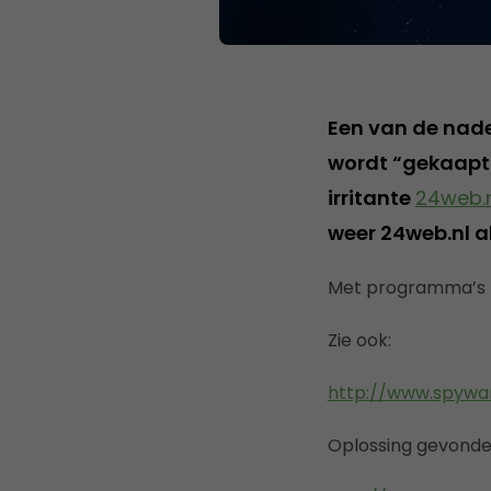
Een van de nadel
wordt “gekaapt”
irritante
24web.n
weer 24web.nl 
Met programma’s 
Zie ook:
http://www.spywa
Oplossing gevonden