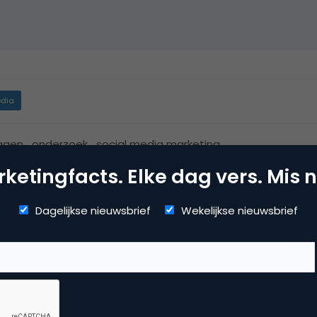
dia
ggen
,
onderzoek
,
social media marketing
ketingfacts. Elke dag vers. Mis n
Dagelijkse nieuwsbrief
Wekelijkse nieuwsbrief
atenkantoor