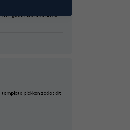
p dit moment.. Al moet ik er
 komen gaat: Meer interactie
e template plakken zodat dit