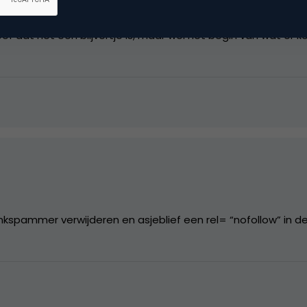
nden, het webloggen.. Blijkt maar weer hoe effectief het is o
loof dat het een blijvertje is, maar wel het begin van wat er
spammer verwijderen en asjeblief een rel= “nofollow” in d