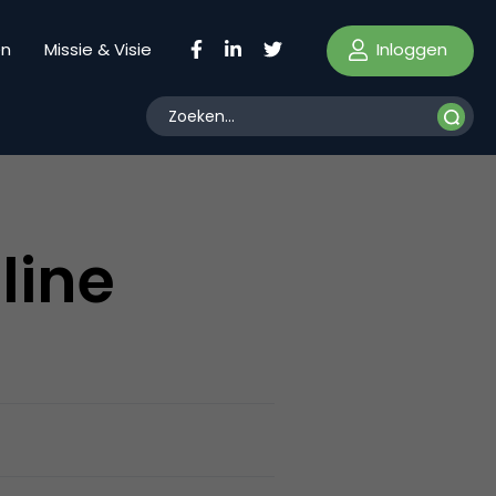
Inloggen
en
Missie & Visie
line