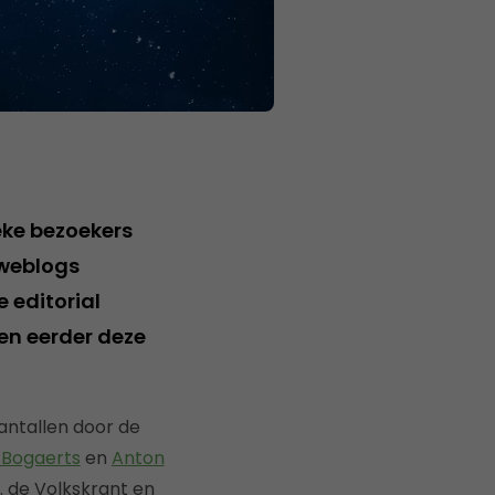
ieke bezoekers
 weblogs
e editorial
en eerder deze
antallen door de
 Bogaerts
en
Anton
. de Volkskrant en