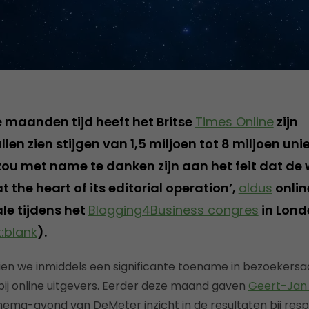
e maanden tijd heeft het Britse
Times Online
zijn
en zien stijgen van 1,5 miljoen tot 8 miljoen un
zou met name te danken zijn aan het feit dat de
at the heart of its editorial operation’,
aldus
onlin
ale tijdens het
Blogging4Business congres
in Lond
:blank
).
ien we inmiddels een significante toename in bezoekersa
bij online uitgevers. Eerder deze maand gaven
Geert-Jan
ema-avond van DeMeter inzicht in de resultaten bij resp