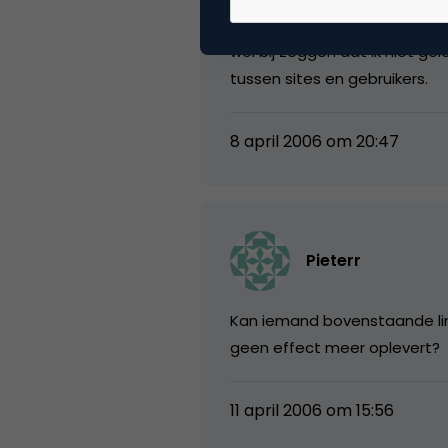
Blijf het een mooi concept vi
wel bij zeggen dat ik niet ge
tussen sites en gebruikers.
8 april 2006 om 20:47
Pieterr
Kan iemand bovenstaande link
geen effect meer oplevert?
11 april 2006 om 15:56