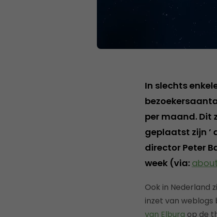
In slechts enkel
bezoekersaantall
per maand. Dit 
geplaatst zijn ’ 
director Peter B
week (via:
about
Ook in Nederland z
inzet van weblogs 
van Elburg
op de th