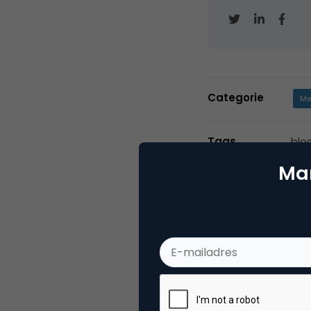
Categorie
Me
Tags
blo
Mar
2 Reacties
Advocaat Advoc